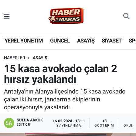
YEREL YÖNETİM
Nöbetçi Eczaneler
GÜNCEL
Hava Durumu
YEREL YÖNETİM
GÜNCEL
ASAYİŞ
SİYASET
SP
BİLİM VE TEKNOLOJİ
Trafik Durumu
HABERLER
ASAYİŞ
15 kasa avokado çalan 2
KADIN AİLE
Süper Lig Puan Durumu ve Fikstür
hırsız yakalandı
SPOR
Tüm Manşetler
Antalya’nın Alanya ilçesinde 15 kasa avokado
çalan iki hırsız, jandarma ekiplerinin
DÜNYA
Son Dakika Haberleri
operasyonuyla yakalandı.
EKONOMİ
Haber Arşivi
SUEDA AKKÖK
16.02.2024 - 13:11
13
EDITÖR
YAYINLANMA
GÖSTERIM
OKUNM
SİYASET