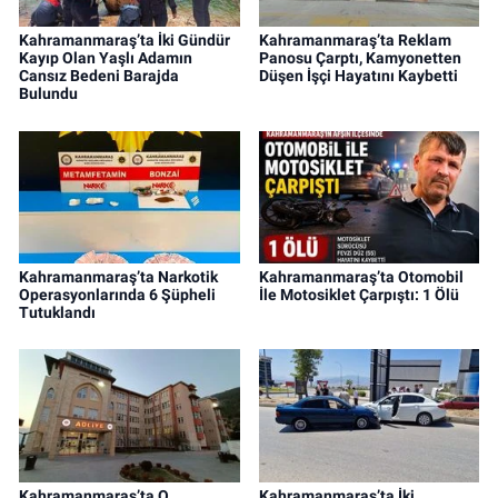
Kahramanmaraş’ta İki Gündür
Kahramanmaraş’ta Reklam
Kayıp Olan Yaşlı Adamın
Panosu Çarptı, Kamyonetten
Cansız Bedeni Barajda
Düşen İşçi Hayatını Kaybetti
Bulundu
Kahramanmaraş’ta Narkotik
Kahramanmaraş’ta Otomobil
Operasyonlarında 6 Şüpheli
İle Motosiklet Çarpıştı: 1 Ölü
Tutuklandı
Kahramanmaraş’ta O
Kahramanmaraş’ta İki