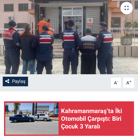
SAĞLIK
YAŞAM
EĞİTİM
ASAYİŞ
MAGAZİN
Paylaş
-
+
A
A
KÜLTÜR-SANAT
ÇEVRE
Kahramanmaraş’ta İki
Otomobil Çarpıştı: Biri
Çocuk 3 Yaralı