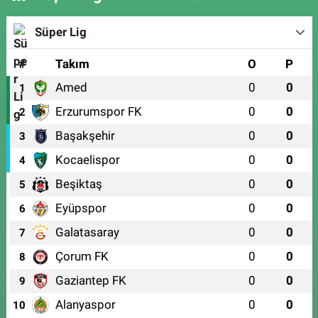
Süper Lig
#
Takım
O
P
Amed
0
0
1
Erzurumspor FK
0
0
2
Başakşehir
0
0
3
Kocaelispor
0
0
4
Beşiktaş
0
0
5
Eyüpspor
0
0
6
Galatasaray
0
0
7
Çorum FK
0
0
8
Gaziantep FK
0
0
9
Alanyaspor
0
0
10