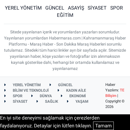
YEREL YÖNETİM
GÜNCEL
ASAYİŞ
SİYASET
SPOR
EĞİTİM
Sitede yayınlanan içerik ve yorumlardan yazarları sorumludur.
Yayınlanan yorumlardan Habermaras.com | Kahramanmaraş Haber
Platformu - Maraş Haber - Son Dakika Maraş Haberleri sorumlu
tutulamaz. Sitedeki tüm harici linkler ayrı bir sayfada açılır. Sitemizde
yayınlanan haber, köşe yazıları ve fotoğraflar izin alınmaksızın
kaynak gösterilse dahi, herhangi bir ortamda kullanılamaz ve
yayınlanamaz
Haber
YEREL YÖNETİM
GÜNCEL
Yazılımı:
TE
BİLİM VE TEKNOLOJİ
KADIN AİLE
Bilişim
|
SPOR
DÜNYA
EKONOMİ
Copyright ©
SİYASET
SAĞLIK
YAŞAM
2026
En iyi site deneyimi sağlamak için çerezlerden
faydalanıyoruz. Detaylar için lütfen tıklayın.
Tamam