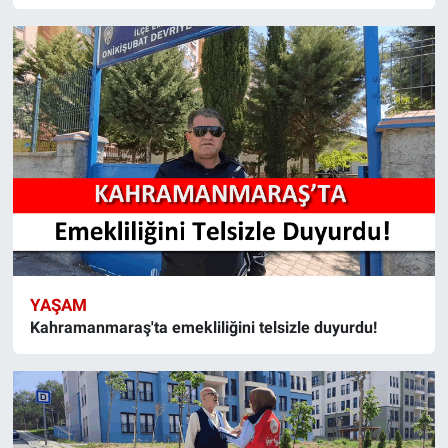
YAŞAM
Kahramanmaraş'ta emekliliğini telsizle duyurdu!