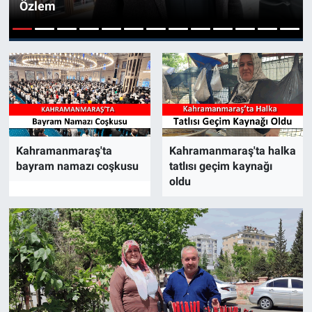
Özlem
SAĞLIK
1
2
3
4
5
6
7
8
9
10
11
12
13
YAŞAM
EĞİTİM
ASAYİŞ
Kahramanmaraş'ta
Kahramanmaraş'ta halka
bayram namazı coşkusu
tatlısı geçim kaynağı
MAGAZİN
oldu
KÜLTÜR-SANAT
ÇEVRE