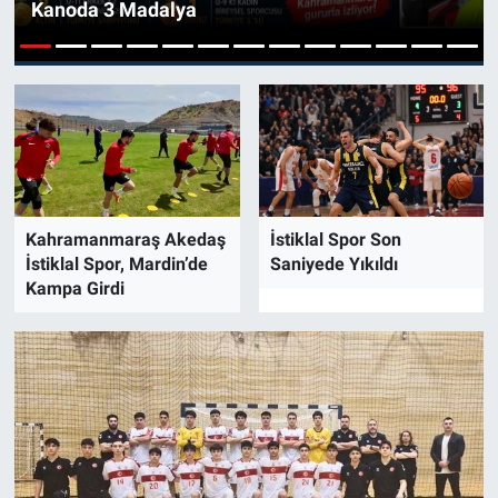
Kanoda 3 Madalya
SAĞLIK
1
2
3
4
5
6
7
8
9
10
11
12
13
YAŞAM
EĞİTİM
ASAYİŞ
Kahramanmaraş Akedaş
İstiklal Spor Son
İstiklal Spor, Mardin’de
Saniyede Yıkıldı
MAGAZİN
Kampa Girdi
KÜLTÜR-SANAT
ÇEVRE