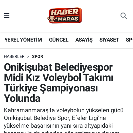
YEREL YÖNETİM
Nöbetçi Eczaneler
GÜNCEL
Hava Durumu
YEREL YÖNETİM
GÜNCEL
ASAYİŞ
SİYASET
SP
BİLİM VE TEKNOLOJİ
Trafik Durumu
HABERLER
SPOR
Onikişubat Belediyespor
KADIN AİLE
Süper Lig Puan Durumu ve Fikstür
Midi Kız Voleybol Takımı
SPOR
Tüm Manşetler
Türkiye Şampiyonası
Yolunda
DÜNYA
Son Dakika Haberleri
Kahramanmaraş’ta voleybolun yükselen gücü
EKONOMİ
Haber Arşivi
Onikişubat Belediye Spor, Efeler Ligi’ne
yükselme başarısının yanı sıra altyapıdaki
SİYASET