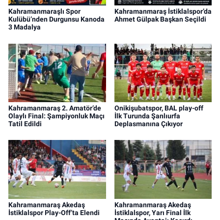
Kahramanmaraşlı Spor
Kahramanmaraş İstiklalspor’da
Kulübü’nden Durgunsu Kanoda
Ahmet Gülpak Başkan Seçildi
3 Madalya
Kahramanmaraş 2. Amatör’de
Onikişubatspor, BAL play-off
Olaylı Final: Şampiyonluk Maçı
İlk Turunda Şanlıurfa
Tatil Edildi
Deplasmanına Çıkıyor
Kahramanmaraş Akedaş
Kahramanmaraş Akedaş
İstiklalspor Play-Off’ta Elendi
İstiklalspor, Yarı Final İlk