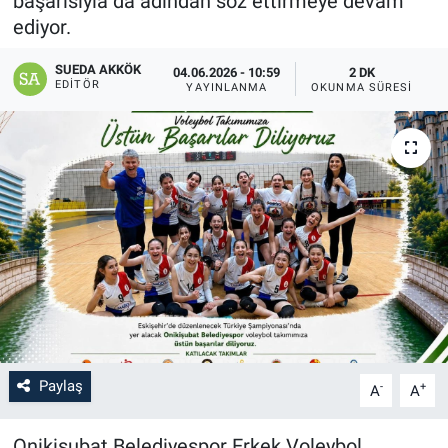
başarısıyla da adından söz ettirmeye devam
ediyor.
SAĞLIK
SUEDA AKKÖK
04.06.2026 - 10:59
2 DK
YAŞAM
EDITÖR
YAYINLANMA
OKUNMA SÜRESI
EĞİTİM
ASAYİŞ
MAGAZİN
KÜLTÜR-SANAT
ÇEVRE
Paylaş
-
+
A
A
Onikişubat Belediyespor Erkek Voleybol