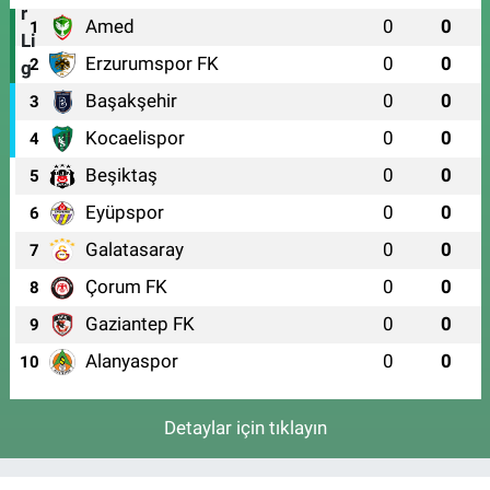
Amed
0
0
1
Erzurumspor FK
0
0
2
Başakşehir
0
0
3
Kocaelispor
0
0
4
Beşiktaş
0
0
5
Eyüpspor
0
0
6
Galatasaray
0
0
7
Çorum FK
0
0
8
Gaziantep FK
0
0
9
Alanyaspor
0
0
10
Detaylar için tıklayın