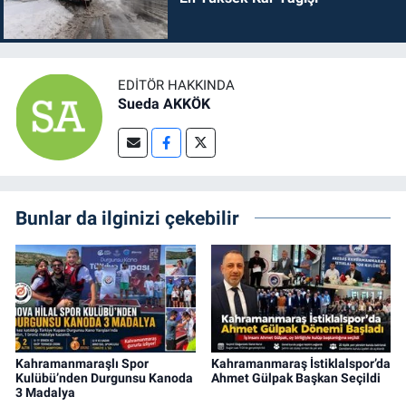
EDITÖR HAKKINDA
Sueda AKKÖK
Bunlar da ilginizi çekebilir
Kahramanmaraşlı Spor
Kahramanmaraş İstiklalspor’da
Kulübü’nden Durgunsu Kanoda
Ahmet Gülpak Başkan Seçildi
3 Madalya