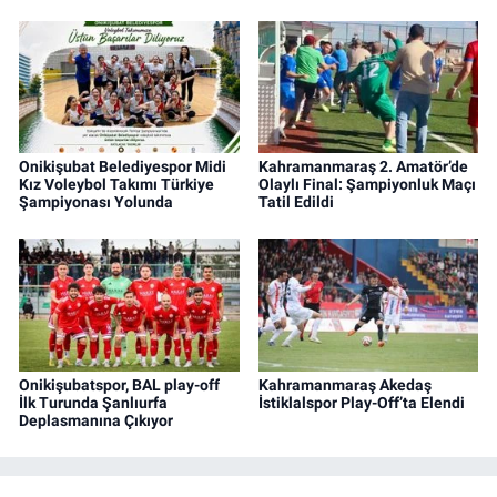
Onikişubat Belediyespor Midi
Kahramanmaraş 2. Amatör’de
Kız Voleybol Takımı Türkiye
Olaylı Final: Şampiyonluk Maçı
Şampiyonası Yolunda
Tatil Edildi
Onikişubatspor, BAL play-off
Kahramanmaraş Akedaş
İlk Turunda Şanlıurfa
İstiklalspor Play-Off’ta Elendi
Deplasmanına Çıkıyor