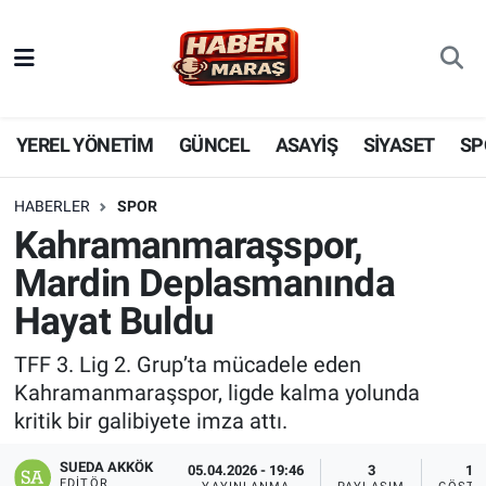
YEREL YÖNETİM
Nöbetçi Eczaneler
GÜNCEL
Hava Durumu
YEREL YÖNETİM
GÜNCEL
ASAYİŞ
SİYASET
SP
BİLİM VE TEKNOLOJİ
Trafik Durumu
HABERLER
SPOR
Kahramanmaraşspor,
KADIN AİLE
Süper Lig Puan Durumu ve Fikstür
Mardin Deplasmanında
SPOR
Tüm Manşetler
Hayat Buldu
DÜNYA
Son Dakika Haberleri
TFF 3. Lig 2. Grup’ta mücadele eden
Kahramanmaraşspor, ligde kalma yolunda
EKONOMİ
Haber Arşivi
kritik bir galibiyete imza attı.
SİYASET
SUEDA AKKÖK
05.04.2026 - 19:46
3
13
EDITÖR