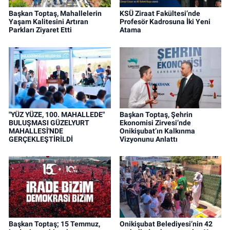
Başkan Toptaş, Mahallelerin
KSÜ Ziraat Fakültesi’nde
Yaşam Kalitesini Artıran
Profesör Kadrosuna İki Yeni
Parkları Ziyaret Etti
Atama
"YÜZ YÜZE, 100. MAHALLEDE"
Başkan Toptaş, Şehrin
BULUŞMASI GÜZELYURT
Ekonomisi Zirvesi’nde
MAHALLESİ'NDE
Onikişubat’ın Kalkınma
GERÇEKLEŞTİRİLDİ
Vizyonunu Anlattı
Başkan Toptaş; 15 Temmuz,
Onikişubat Belediyesi’nin 42