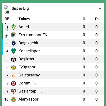
Süper Lig
#
Takım
O
P
Amed
0
0
1
Erzurumspor FK
0
0
2
Başakşehir
0
0
3
Kocaelispor
0
0
4
Beşiktaş
0
0
5
Eyüpspor
0
0
6
Galatasaray
0
0
7
Çorum FK
0
0
8
Gaziantep FK
0
0
9
Alanyaspor
0
0
10