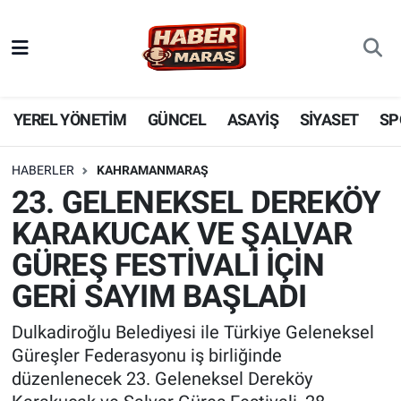
YEREL YÖNETİM
Nöbetçi Eczaneler
GÜNCEL
Hava Durumu
YEREL YÖNETİM
GÜNCEL
ASAYİŞ
SİYASET
SP
BİLİM VE TEKNOLOJİ
Trafik Durumu
HABERLER
KAHRAMANMARAŞ
23. GELENEKSEL DEREKÖY
KADIN AİLE
Süper Lig Puan Durumu ve Fikstür
KARAKUCAK VE ŞALVAR
SPOR
Tüm Manşetler
GÜREŞ FESTİVALİ İÇİN
GERİ SAYIM BAŞLADI
DÜNYA
Son Dakika Haberleri
Dulkadiroğlu Belediyesi ile Türkiye Geleneksel
EKONOMİ
Haber Arşivi
Güreşler Federasyonu iş birliğinde
düzenlenecek 23. Geleneksel Dereköy
SİYASET