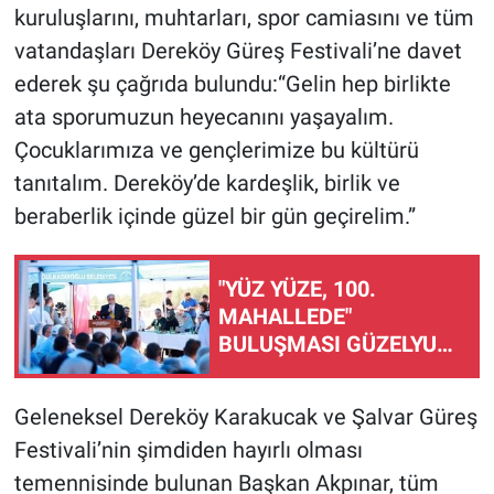
kuruluşlarını, muhtarları, spor camiasını ve tüm
vatandaşları Dereköy Güreş Festivali’ne davet
ederek şu çağrıda bulundu:“Gelin hep birlikte
ata sporumuzun heyecanını yaşayalım.
Çocuklarımıza ve gençlerimize bu kültürü
tanıtalım. Dereköy’de kardeşlik, birlik ve
beraberlik içinde güzel bir gün geçirelim.”
"YÜZ YÜZE, 100.
MAHALLEDE"
BULUŞMASI GÜZELYURT
MAHALLESİ'NDE
GERÇEKLEŞTİRİLDİ
Geleneksel Dereköy Karakucak ve Şalvar Güreş
Festivali’nin şimdiden hayırlı olması
temennisinde bulunan Başkan Akpınar, tüm