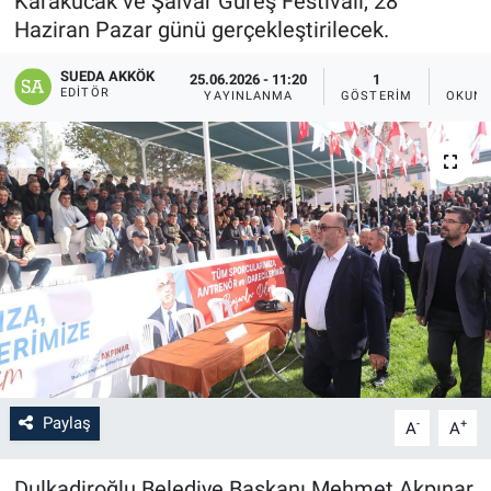
Karakucak ve Şalvar Güreş Festivali, 28
Haziran Pazar günü gerçekleştirilecek.
SAĞLIK
SUEDA AKKÖK
25.06.2026 - 11:20
1
YAŞAM
EDITÖR
YAYINLANMA
GÖSTERIM
OKUNM
EĞİTİM
ASAYİŞ
MAGAZİN
KÜLTÜR-SANAT
ÇEVRE
Paylaş
-
+
A
A
Dulkadiroğlu Belediye Başkanı Mehmet Akpınar,