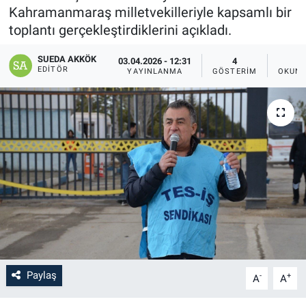
Kahramanmaraş milletvekilleriyle kapsamlı bir
SAĞLIK
toplantı gerçekleştirdiklerini açıkladı.
YAŞAM
SUEDA AKKÖK
03.04.2026 - 12:31
4
EDITÖR
YAYINLANMA
GÖSTERIM
OKUNM
EĞİTİM
ASAYİŞ
MAGAZİN
KÜLTÜR-SANAT
ÇEVRE
Paylaş
-
+
A
A