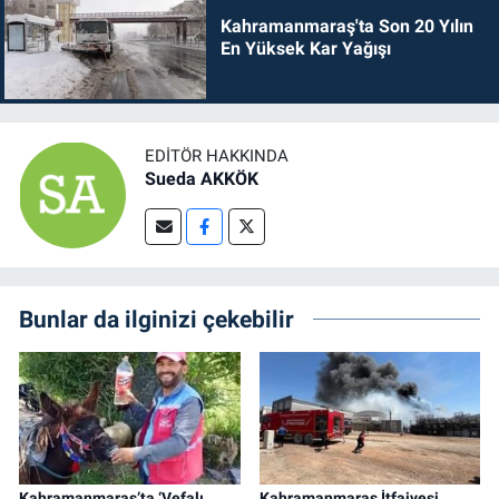
Kahramanmaraş'ta Son 20 Yılın
En Yüksek Kar Yağışı
EDITÖR HAKKINDA
Sueda AKKÖK
Bunlar da ilginizi çekebilir
Kahramanmaraş’ta ‘Vefalı
Kahramanmaraş İtfaiyesi