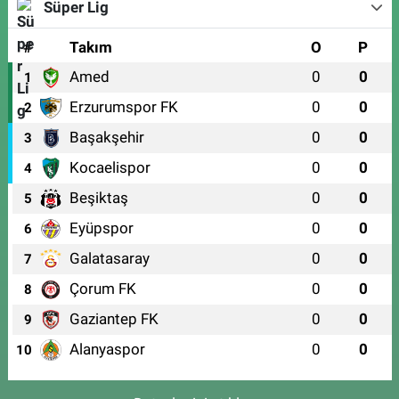
Süper Lig
#
Takım
O
P
Amed
0
0
1
Erzurumspor FK
0
0
2
Başakşehir
0
0
3
Kocaelispor
0
0
4
Beşiktaş
0
0
5
Eyüpspor
0
0
6
Galatasaray
0
0
7
Çorum FK
0
0
8
Gaziantep FK
0
0
9
Alanyaspor
0
0
10