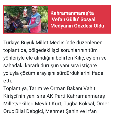
Kahramanmaraş’ta
‘Vefalı Güllü’ Sosyal
Medyanın Gözdesi Oldu
Türkiye Büyük Millet Meclisi’nde düzenlenen
toplantıda, bölgedeki işçi sorunlarının tüm
yönleriyle ele alındığını belirten Kılıç, eylem ve
sahadaki kararlı duruşun yanı sıra istişare
yoluyla çözüm arayışını sürdürdüklerini ifade
etti.
Toplantıya, Tarım ve Orman Bakanı Vahit
Kirişçi’nin yanı sıra AK Parti Kahramanmaraş
Milletvekilleri Mevlüt Kurt, Tuğba Köksal, Ömer
Oruç Bilal Debgici, Mehmet Şahin ve İrfan