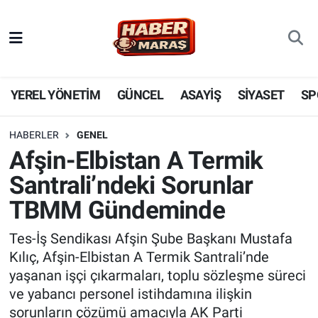
YEREL YÖNETİM
Nöbetçi Eczaneler
GÜNCEL
Hava Durumu
YEREL YÖNETİM
GÜNCEL
ASAYİŞ
SİYASET
SP
BİLİM VE TEKNOLOJİ
Trafik Durumu
HABERLER
GENEL
Afşin-Elbistan A Termik
KADIN AİLE
Süper Lig Puan Durumu ve Fikstür
Santrali’ndeki Sorunlar
SPOR
Tüm Manşetler
TBMM Gündeminde
DÜNYA
Son Dakika Haberleri
Tes-İş Sendikası Afşin Şube Başkanı Mustafa
Kılıç, Afşin-Elbistan A Termik Santrali’nde
EKONOMİ
Haber Arşivi
yaşanan işçi çıkarmaları, toplu sözleşme süreci
ve yabancı personel istihdamına ilişkin
SİYASET
sorunların çözümü amacıyla AK Parti