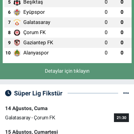
Beşiktaş
0
0
5
Eyüpspor
0
0
6
Galatasaray
0
0
7
Çorum FK
0
0
8
Gaziantep FK
0
0
9
Alanyaspor
0
0
10
Detaylar için tıklayın
Süper Lig Fikstür
14 Ağustos, Cuma
Galatasaray - Çorum FK
21:30
15 Ağustos, Cumartesi