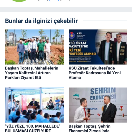
Bunlar da ilginizi çekebilir
Başkan Toptaş, Mahallelerin
KSÜ Ziraat Fakültesi’nde
Yaşam Kalitesini Artıran
Profesör Kadrosuna İki Yeni
Parkları Ziyaret Etti
Atama
"YÜZ YÜZE, 100. MAHALLEDE"
Başkan Toptaş, Şehrin
BULUŞMASI GÜZELYURT
Ekonomisi Zirvesi’nde