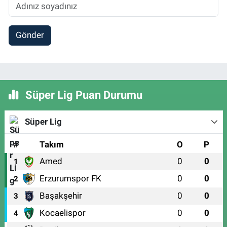
Gönder
Süper Lig Puan Durumu
Süper Lig
#
Takım
O
P
Amed
0
0
1
Erzurumspor FK
0
0
2
Başakşehir
0
0
3
Kocaelispor
0
0
4