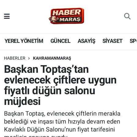
YEREL YÖNETİM
Nöbetçi Eczaneler
GÜNCEL
Hava Durumu
YEREL YÖNETİM
GÜNCEL
ASAYİŞ
SİYASET
SP
BİLİM VE TEKNOLOJİ
Trafik Durumu
HABERLER
KAHRAMANMARAŞ
Başkan Toptaş’tan
KADIN AİLE
Süper Lig Puan Durumu ve Fikstür
evlenecek çiftlere uygun
SPOR
Tüm Manşetler
fiyatlı düğün salonu
müjdesi
DÜNYA
Son Dakika Haberleri
Başkan Toptaş, evlenecek çiftlerin merakla
EKONOMİ
Haber Arşivi
beklediği ve inşası tüm hızıyla devam eden
Kavlaklı Düğün Salonu’nun fiyat tarifesini
SİYASET