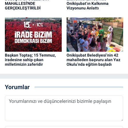
MAHALLESİ'NDE
Onikişubat’ın Kalkınma
GERÇEKLEŞTİRİLDİ
Vizyonunu Anlattı
Başkan Toptaş; 15 Temmuz,
Onikişubat Belediyesi’nin 42
iradesine sahip çıkan
mahalleden başvuru alan Yaz
milletimizin zaferidir
Okulu’nda eğitim başladı
Yorumlar