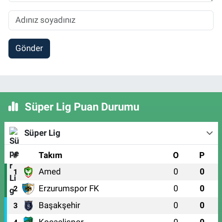
Gönder
Süper Lig Puan Durumu
Süper Lig
#
Takım
O
P
Amed
0
0
1
Erzurumspor FK
0
0
2
Başakşehir
0
0
3
Kocaelispor
0
0