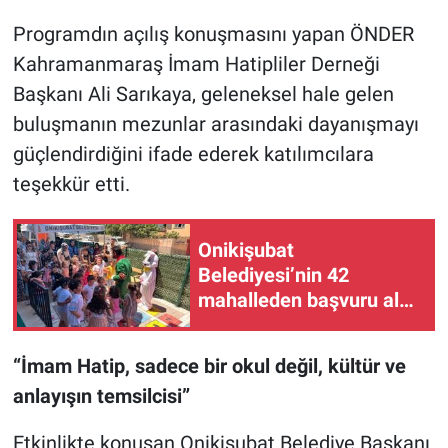
Programdın açılış konuşmasını yapan ÖNDER
Kahramanmaraş İmam Hatipliler Derneği
Başkanı Ali Sarıkaya, geleneksel hale gelen
buluşmanın mezunlar arasındaki dayanışmayı
güçlendirdiğini ifade ederek katılımcılara
teşekkür etti.
Onikişubat
Belediyesi’nin 42
mahalleden başvuru alan
Yaz Okulu’nda eğitim
başladı
“İmam Hatip, sadece bir okul değil, kültür ve
anlayışın temsilcisi”
Etkinlikte konuşan Onikişubat Belediye Başkanı