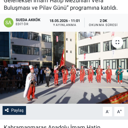
Geleneksel İmam Hatip Mezunları Vefa
Buluşması ve Pilav Günü” programına katıldı.
SAĞLIK
SUEDA AKKÖK
18.05.2026 - 11:01
2 DK
YAŞAM
EDITÖR
YAYINLANMA
OKUNMA SÜRESI
EĞİTİM
ASAYİŞ
MAGAZİN
KÜLTÜR-SANAT
ÇEVRE
Paylaş
-
+
A
A
Kahramanmaraş Anadolu İmam Hatip