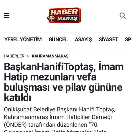
YEREL YÖNETİM
Nöbetçi Eczaneler
GÜNCEL
Hava Durumu
YEREL YÖNETİM
GÜNCEL
ASAYİŞ
SİYASET
SP
BİLİM VE TEKNOLOJİ
Trafik Durumu
HABERLER
KAHRAMANMARAŞ
BaşkanHanifiToptaş, İmam
KADIN AİLE
Süper Lig Puan Durumu ve Fikstür
Hatip mezunları vefa
SPOR
Tüm Manşetler
buluşması ve pilav gününe
katıldı
DÜNYA
Son Dakika Haberleri
Onikişubat Belediye Başkanı Hanifi Toptaş,
EKONOMİ
Haber Arşivi
Kahramanmaraş İmam Hatipliler Derneği
(ÖNDER) tarafından düzenlenen “70.
SİYASET