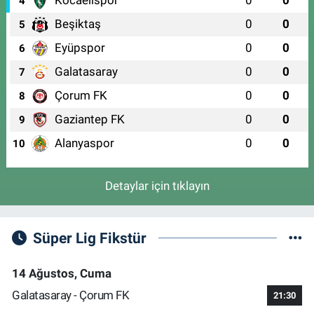
4
Beşiktaş
0
0
5
Eyüpspor
0
0
6
Galatasaray
0
0
7
Çorum FK
0
0
8
Gaziantep FK
0
0
9
Alanyaspor
0
0
10
Detaylar için tıklayın
Süper Lig Fikstür
14 Ağustos, Cuma
Galatasaray - Çorum FK
21:30