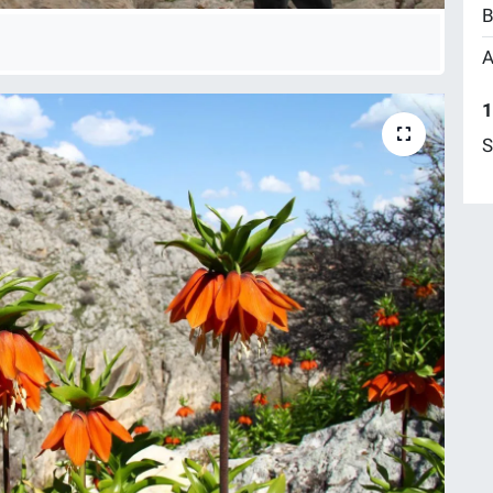
B
A
1
S