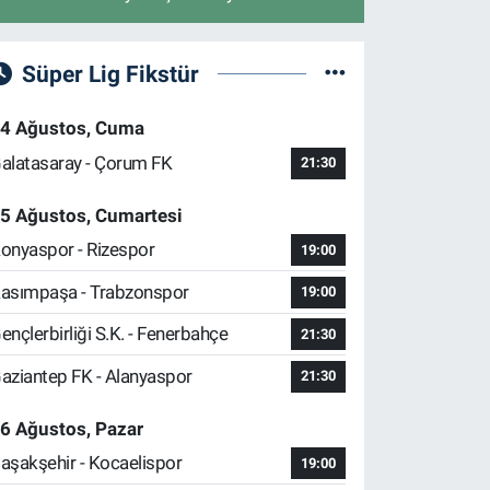
Süper Lig Fikstür
4 Ağustos, Cuma
alatasaray - Çorum FK
21:30
5 Ağustos, Cumartesi
onyaspor - Rizespor
19:00
asımpaşa - Trabzonspor
19:00
ençlerbirliği S.K. - Fenerbahçe
21:30
aziantep FK - Alanyaspor
21:30
6 Ağustos, Pazar
aşakşehir - Kocaelispor
19:00