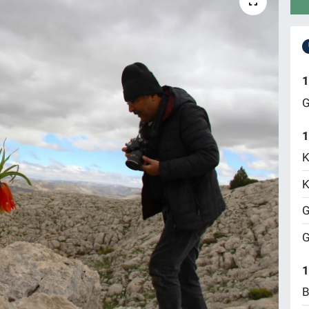
1
G
1
K
K
G
G
1
B