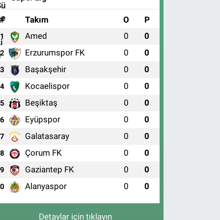
#
Takım
O
P
Amed
0
0
1
Erzurumspor FK
0
0
2
Başakşehir
0
0
3
Kocaelispor
0
0
4
Beşiktaş
0
0
5
Eyüpspor
0
0
6
Galatasaray
0
0
7
Çorum FK
0
0
8
Gaziantep FK
0
0
9
Alanyaspor
0
0
10
Detaylar için tıklayın