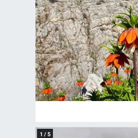
SAĞLIK
YAŞAM
EĞİTİM
ASAYİŞ
MAGAZİN
KÜLTÜR-SANAT
ÇEVRE
1 / 5