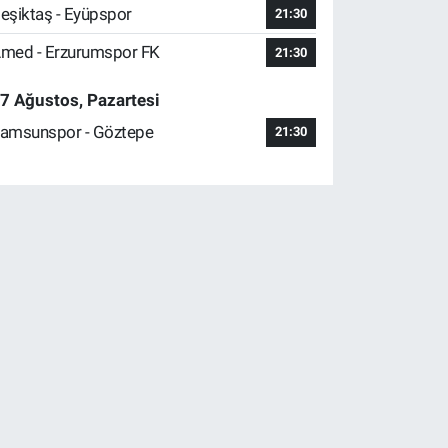
eşiktaş - Eyüpspor
21:30
med - Erzurumspor FK
21:30
7 Ağustos, Pazartesi
amsunspor - Göztepe
21:30