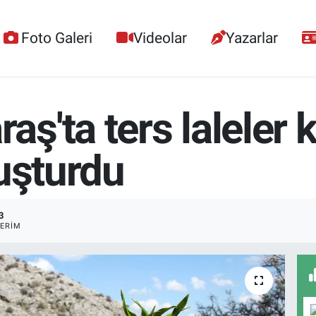
Foto Galeri
Videolar
Yazarlar
'ta ters laleler k
uşturdu
3
ERIM