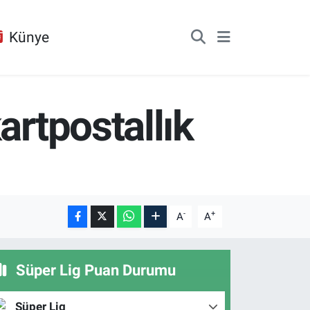
Künye
artpostallık
-
+
A
A
Süper Lig Puan Durumu
Süper Lig