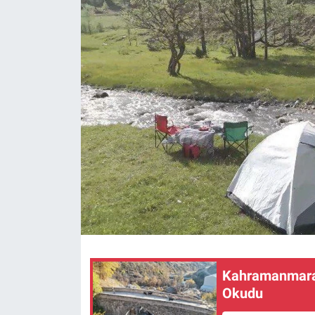
SAĞLIK
YAŞAM
EĞİTİM
ASAYİŞ
MAGAZİN
KÜLTÜR-SANAT
ÇEVRE
Kahramanmaraş
Okudu