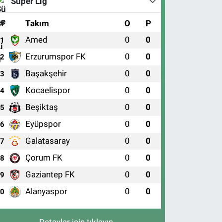
Süper Lig
#
Takım
O
P
Amed
0
0
1
Erzurumspor FK
0
0
2
Başakşehir
0
0
3
Kocaelispor
0
0
4
Beşiktaş
0
0
5
Eyüpspor
0
0
6
Galatasaray
0
0
7
Çorum FK
0
0
8
Gaziantep FK
0
0
9
Alanyaspor
0
0
10
Detaylar için tıklayın