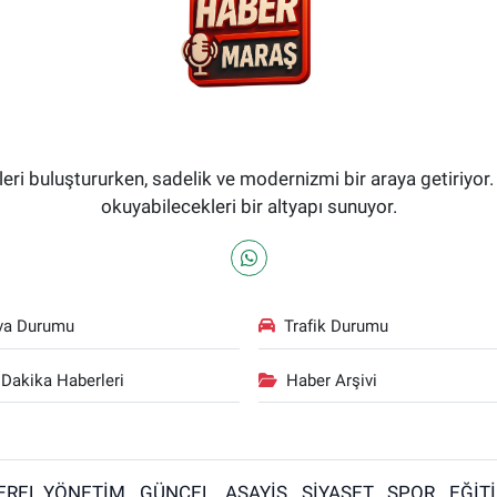
i buluştururken, sadelik ve modernizmi bir araya getiriyor.
okuyabilecekleri bir altyapı sunuyor.
va Durumu
Trafik Durumu
Dakika Haberleri
Haber Arşivi
EREL YÖNETİM
GÜNCEL
ASAYİŞ
SİYASET
SPOR
EĞİT