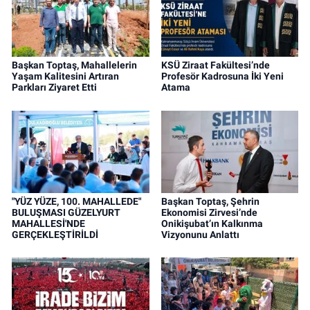
Başkan Toptaş, Mahallelerin
KSÜ Ziraat Fakültesi’nde
Yaşam Kalitesini Artıran
Profesör Kadrosuna İki Yeni
Parkları Ziyaret Etti
Atama
"YÜZ YÜZE, 100. MAHALLEDE"
Başkan Toptaş, Şehrin
BULUŞMASI GÜZELYURT
Ekonomisi Zirvesi’nde
MAHALLESİ'NDE
Onikişubat’ın Kalkınma
GERÇEKLEŞTİRİLDİ
Vizyonunu Anlattı