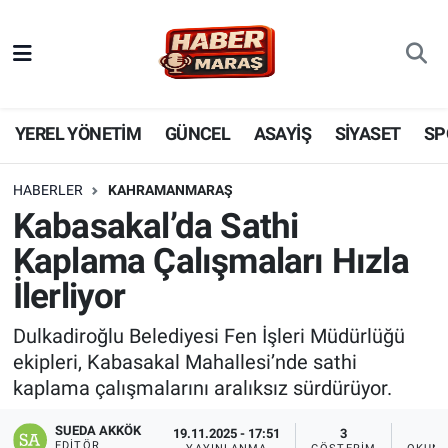
YEREL YÖNETİM
Nöbetçi Eczaneler
GÜNCEL
Hava Durumu
YEREL YÖNETİM
GÜNCEL
ASAYİŞ
SİYASET
SP
BİLİM VE TEKNOLOJİ
Trafik Durumu
HABERLER
KAHRAMANMARAŞ
Kabasakal’da Sathi
KADIN AİLE
Süper Lig Puan Durumu ve Fikstür
Kaplama Çalışmaları Hızla
SPOR
Tüm Manşetler
İlerliyor
DÜNYA
Son Dakika Haberleri
Dulkadiroğlu Belediyesi Fen İşleri Müdürlüğü
ekipleri, Kabasakal Mahallesi’nde sathi
EKONOMİ
Haber Arşivi
kaplama çalışmalarını aralıksız sürdürüyor.
SİYASET
SUEDA AKKÖK
19.11.2025 - 17:51
3
EDITÖR