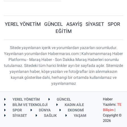
YEREL YÖNETİM
GÜNCEL
ASAYİŞ
SİYASET
SPOR
EĞİTİM
Sitede yayınlanan içerik ve yorumlardan yazarları sorumludur.
Yayınlanan yorumlardan Habermaras.com | Kahramanmaraş Haber
Platformu - Maraş Haber - Son Dakika Maraş Haberleri sorumlu
tutulamaz. Sitedeki tüm harici linkler ayrı bir sayfada açılır. Sitemizde
yayınlanan haber, köşe yazıları ve fotoğraflar izin alınmaksızın
kaynak gösterilse dahi, herhangi bir ortamda kullanılamaz ve
yayınlanamaz
Haber
YEREL YÖNETİM
GÜNCEL
Yazılımı:
TE
BİLİM VE TEKNOLOJİ
KADIN AİLE
Bilişim
|
SPOR
DÜNYA
EKONOMİ
Copyright ©
SİYASET
SAĞLIK
YAŞAM
2026