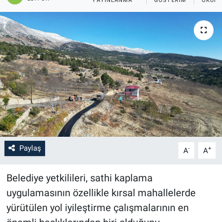
YAYINLANMA
GÖSTERIM
OKUNM
SAĞLIK
YAŞAM
EĞİTİM
ASAYİŞ
MAGAZİN
KÜLTÜR-SANAT
Paylaş
-
+
A
A
ÇEVRE
Belediye yetkilileri, sathi kaplama
uygulamasının özellikle kırsal mahallelerde
yürütülen yol iyileştirme çalışmalarının en