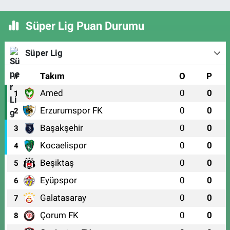
Süper Lig Puan Durumu
Süper Lig
#
Takım
O
P
Amed
0
0
1
Erzurumspor FK
0
0
2
Başakşehir
0
0
3
Kocaelispor
0
0
4
Beşiktaş
0
0
5
Eyüpspor
0
0
6
Galatasaray
0
0
7
Çorum FK
0
0
8