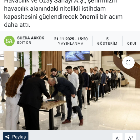
Havacılık ve Uzay Sanayi A.Ş., şehrimizin
havacılık alanındaki nitelikli istihdam
SAĞLIK
kapasitesini güçlendirecek önemli bir adım
daha attı.
YAŞAM
SUEDA AKKÖK
21.11.2025 - 15:20
5
EĞİTİM
EDITÖR
YAYINLANMA
GÖSTERIM
OKUNM
ASAYİŞ
MAGAZİN
KÜLTÜR-SANAT
ÇEVRE
Paylaş
-
+
A
A