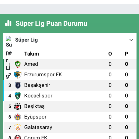
Süper Lig Puan Durumu
Süper Lig
#
Takım
O
P
Amed
0
0
1
Erzurumspor FK
0
0
2
Başakşehir
0
0
3
Kocaelispor
0
0
4
Beşiktaş
0
0
5
Eyüpspor
0
0
6
Galatasaray
0
0
7
Çorum FK
0
0
8