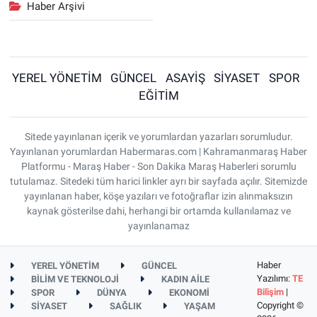
Haber Arşivi
YEREL YÖNETİM
GÜNCEL
ASAYİŞ
SİYASET
SPOR
EĞİTİM
Sitede yayınlanan içerik ve yorumlardan yazarları sorumludur.
Yayınlanan yorumlardan Habermaras.com | Kahramanmaraş Haber
Platformu - Maraş Haber - Son Dakika Maraş Haberleri sorumlu
tutulamaz. Sitedeki tüm harici linkler ayrı bir sayfada açılır. Sitemizde
yayınlanan haber, köşe yazıları ve fotoğraflar izin alınmaksızın
kaynak gösterilse dahi, herhangi bir ortamda kullanılamaz ve
yayınlanamaz
Haber
YEREL YÖNETİM
GÜNCEL
Yazılımı:
TE
BİLİM VE TEKNOLOJİ
KADIN AİLE
Bilişim
|
SPOR
DÜNYA
EKONOMİ
Copyright ©
SİYASET
SAĞLIK
YAŞAM