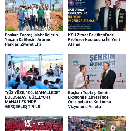
Başkan Toptaş, Mahallelerin
KSÜ Ziraat Fakültesi’nde
Yaşam Kalitesini Artıran
Profesör Kadrosuna İki Yeni
Parkları Ziyaret Etti
Atama
"YÜZ YÜZE, 100. MAHALLEDE"
Başkan Toptaş, Şehrin
BULUŞMASI GÜZELYURT
Ekonomisi Zirvesi’nde
MAHALLESİ'NDE
Onikişubat’ın Kalkınma
GERÇEKLEŞTİRİLDİ
Vizyonunu Anlattı