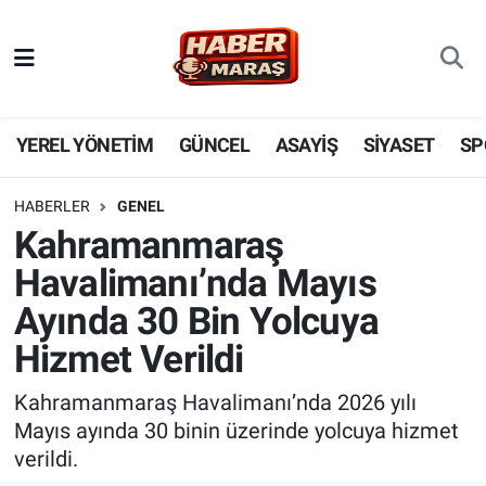
YEREL YÖNETİM
Nöbetçi Eczaneler
GÜNCEL
Hava Durumu
YEREL YÖNETİM
GÜNCEL
ASAYİŞ
SİYASET
SP
BİLİM VE TEKNOLOJİ
Trafik Durumu
HABERLER
GENEL
Kahramanmaraş
KADIN AİLE
Süper Lig Puan Durumu ve Fikstür
Havalimanı’nda Mayıs
SPOR
Tüm Manşetler
Ayında 30 Bin Yolcuya
Hizmet Verildi
DÜNYA
Son Dakika Haberleri
Kahramanmaraş Havalimanı’nda 2026 yılı
EKONOMİ
Haber Arşivi
Mayıs ayında 30 binin üzerinde yolcuya hizmet
verildi.
SİYASET