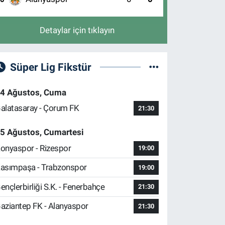
Detaylar için tıklayın
Süper Lig Fikstür
4 Ağustos, Cuma
alatasaray - Çorum FK
21:30
5 Ağustos, Cumartesi
onyaspor - Rizespor
19:00
asımpaşa - Trabzonspor
19:00
ençlerbirliği S.K. - Fenerbahçe
21:30
aziantep FK - Alanyaspor
21:30