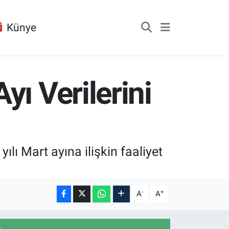
Künye
ı Verilerini
lı Mart ayına ilişkin faaliyet
-
+
A
A