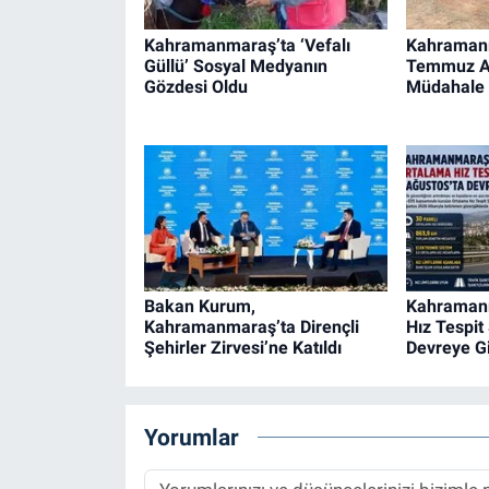
Kahramanmaraş’ta ‘Vefalı
Kahramanm
Güllü’ Sosyal Medyanın
Temmuz Ay
Gözdesi Oldu
Müdahale 
Bakan Kurum,
Kahramanm
Kahramanmaraş’ta Dirençli
Hız Tespit
Şehirler Zirvesi’ne Katıldı
Devreye Gi
Yorumlar