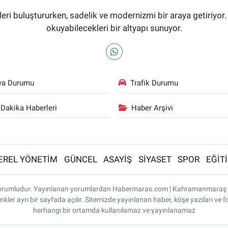
i buluştururken, sadelik ve modernizmi bir araya getiriyor.
okuyabilecekleri bir altyapı sunuyor.
va Durumu
Trafik Durumu
Dakika Haberleri
Haber Arşivi
EREL YÖNETİM
GÜNCEL
ASAYİŞ
SİYASET
SPOR
EĞİT
ı sorumludur. Yayınlanan yorumlardan Habermaras.com | Kahramanmaraş
nkler ayrı bir sayfada açılır. Sitemizde yayınlanan haber, köşe yazıları ve f
herhangi bir ortamda kullanılamaz ve yayınlanamaz