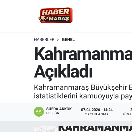
YEREL YÖNETİM
Nöbetçi Eczaneler
GÜNCEL
Hava Durumu
HABERLER
GENEL
Kahramanmaraş
BİLİM VE TEKNOLOJİ
Trafik Durumu
Açıkladı
KADIN AİLE
Süper Lig Puan Durumu ve Fikstür
SPOR
Tüm Manşetler
Kahramanmaraş Büyükşehir Beled
istatistiklerini kamuoyuyla pay
DÜNYA
Son Dakika Haberleri
SUEDA AKKÖK
07.04.2026 - 14:24
EKONOMİ
Haber Arşivi
EDITÖR
YAYINLANMA
GÖST
SİYASET