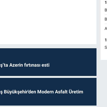
1
B
B
A
1
S
a Azerin fırtınası esti
 Büyükşehir'den Modern Asfalt Üretim