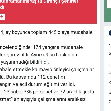
Kahramanmaraş’ta Dirençli Şehirler
ldı
leri, ay boyunca toplam 445 olaya müdahale
1
incelendiğinde, 174 yangına müdahale
G
ler görev aldı. Ayrıca 9 su baskınına
yaşanmadığı bildirildi.
1
dahale etmekle kalmayıp önleyici çalışmalar
K
rdü. Bu kapsamda 112 denetim
K
yangın ve acil durum eğitimi verildi.
 23 şube, 385 personel ve 72 araçlık güçlü
G
met” anlayışıyla çalışmalarını aralıksız
G