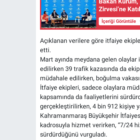
Bakan Kurum, 
Zirvesi’ne Katı
İçeriği Görüntüle
Açıklanan verilere göre itfaiye ekip
etti.
Mart ayında meydana gelen olaylar 
edilirken 39 trafik kazasında da ekip
müdahale edilirken, boğulma vakası 
İtfaiye ekipleri, sadece olaylara mü
kapsamında da faaliyetlerini sürdü
gerçekleştirilirken, 4 bin 912 kişiye 
Kahramanmaraş Büyükşehir İtfaiyesi,
kadrosuyla hizmet verirken, “7/24 hiz
sürdürdüğünü vurguladı.