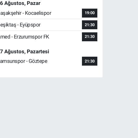
6 Ağustos, Pazar
aşakşehir - Kocaelispor
19:00
eşiktaş - Eyüpspor
21:30
med - Erzurumspor FK
21:30
7 Ağustos, Pazartesi
amsunspor - Göztepe
21:30