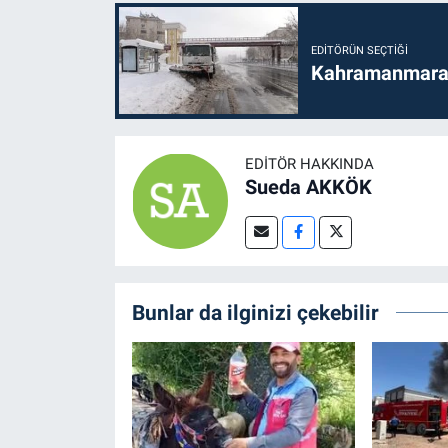
EDITÖRÜN SEÇTIĞI
Kahramanmaraş'
EDITÖR HAKKINDA
Sueda AKKÖK
Bunlar da ilginizi çekebilir