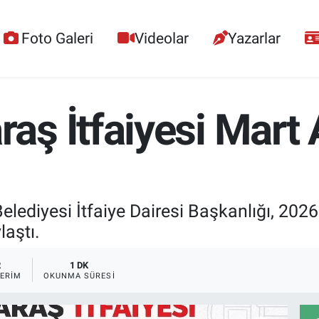
Foto Galeri
Videolar
Yazarlar
 İtfaiyesi Mart Ay
iyesi İtfaiye Dairesi Başkanlığı, 2026 yı
laştı.
2
1 DK
ERIM
OKUNMA SÜRESI