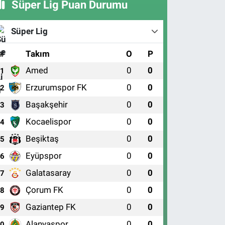
Süper Lig Puan Durumu
Süper Lig
#
Takım
O
P
Amed
0
0
1
Erzurumspor FK
0
0
2
Başakşehir
0
0
3
Kocaelispor
0
0
4
Beşiktaş
0
0
5
Eyüpspor
0
0
6
Galatasaray
0
0
7
Çorum FK
0
0
8
Gaziantep FK
0
0
9
Alanyaspor
0
0
10