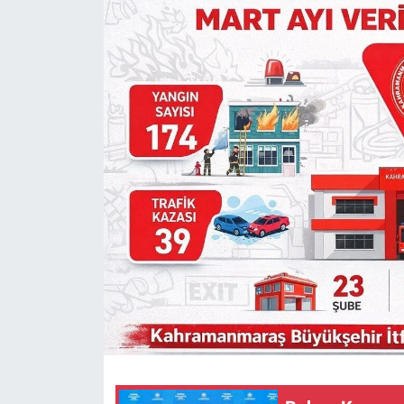
SAĞLIK
YAŞAM
EĞİTİM
ASAYİŞ
MAGAZİN
KÜLTÜR-SANAT
ÇEVRE