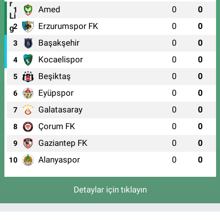
Amed
0
0
1
Erzurumspor FK
0
0
2
Başakşehir
0
0
3
Kocaelispor
0
0
4
Beşiktaş
0
0
5
Eyüpspor
0
0
6
Galatasaray
0
0
7
Çorum FK
0
0
8
Gaziantep FK
0
0
9
Alanyaspor
0
0
10
Detaylar için tıklayın