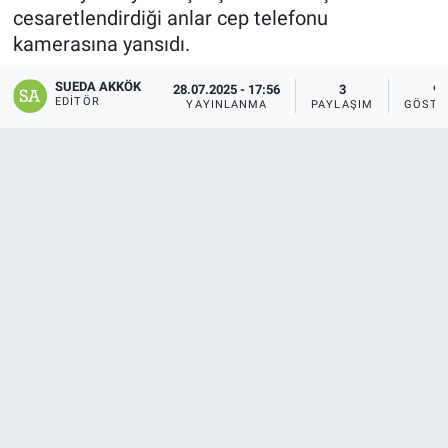
cesaretlendirdiği anlar cep telefonu
SAĞLIK
kamerasına yansıdı.
YAŞAM
SUEDA AKKÖK
28.07.2025 - 17:56
3
9
EDITÖR
YAYINLANMA
PAYLAŞIM
GÖSTE
EĞİTİM
ASAYİŞ
MAGAZİN
KÜLTÜR-SANAT
ÇEVRE