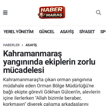
YEREL YÖNETİM
Nöbetçi Eczaneler
GÜNCEL
Hava Durumu
YEREL YÖNETİM
GÜNCEL
ASAYİŞ
SİYASET
SP
BİLİM VE TEKNOLOJİ
Trafik Durumu
HABERLER
ASAYİŞ
Kahramanmaraş
KADIN AİLE
Süper Lig Puan Durumu ve Fikstür
yangınında ekiplerin zorlu
SPOR
Tüm Manşetler
mücadelesi
DÜNYA
Son Dakika Haberleri
Kahramanmaraş'ta çıkan orman yangınına
müdahale eden Orman Bölge Müdürlüğü'ne
EKONOMİ
Haber Arşivi
bağlı ekipte görevli Gökhan Gülcen'in, alevlerin
içine ilerlerken "Allah bizimle beraber,
SİYASET
korkmayın" diyerek çalışma arkadaşlarını