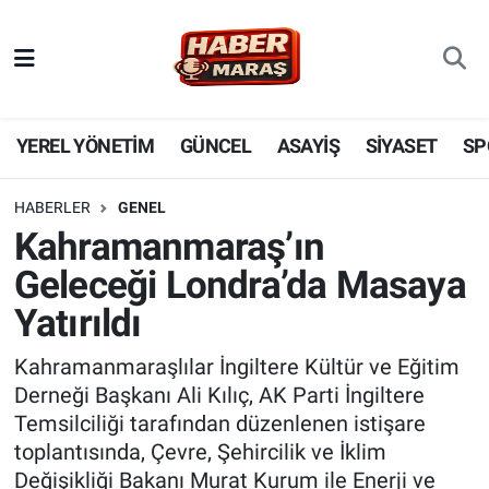
YEREL YÖNETİM
Nöbetçi Eczaneler
GÜNCEL
Hava Durumu
YEREL YÖNETİM
GÜNCEL
ASAYİŞ
SİYASET
SP
BİLİM VE TEKNOLOJİ
Trafik Durumu
HABERLER
GENEL
Kahramanmaraş’ın
KADIN AİLE
Süper Lig Puan Durumu ve Fikstür
Geleceği Londra’da Masaya
SPOR
Tüm Manşetler
Yatırıldı
DÜNYA
Son Dakika Haberleri
Kahramanmaraşlılar İngiltere Kültür ve Eğitim
Derneği Başkanı Ali Kılıç, AK Parti İngiltere
EKONOMİ
Haber Arşivi
Temsilciliği tarafından düzenlenen istişare
toplantısında, Çevre, Şehircilik ve İklim
SİYASET
Değişikliği Bakanı Murat Kurum ile Enerji ve