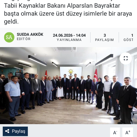
Tabii Kaynaklar Bakanı Alparslan Bayraktar
SAĞLIK
başta olmak üzere üst düzey isimlerle bir araya
geldi.
YAŞAM
SUEDA AKKÖK
24.06.2026 - 14:04
3
10
EDITÖR
YAYINLANMA
PAYLAŞIM
GÖSTE
EĞİTİM
ASAYİŞ
MAGAZİN
KÜLTÜR-SANAT
ÇEVRE
Paylaş
-
+
A
A