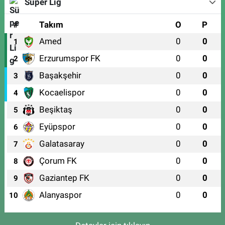
Süper Lig
#
Takım
O
P
Amed
0
0
1
Erzurumspor FK
0
0
2
Başakşehir
0
0
3
Kocaelispor
0
0
4
Beşiktaş
0
0
5
Eyüpspor
0
0
6
Galatasaray
0
0
7
Çorum FK
0
0
8
Gaziantep FK
0
0
9
Alanyaspor
0
0
10