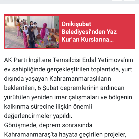
Onikişubat
Belediyesi’nden Yaz
Kur’an Kurslarına
‘Camiler Çiçek Açtı’ ile
anlamlı destek
AK Parti İngiltere Temsilcisi Erdal Yetimova’nın
ev sahipliğinde gerçekleştirilen toplantıda, yurt
dışında yaşayan Kahramanmaraşlıların
beklentileri, 6 Şubat depremlerinin ardından
yürütülen yeniden imar çalışmaları ve bölgenin
kalkınma sürecine ilişkin önemli
değerlendirmeler yapıldı.
Görüşmede, deprem sonrasında
Kahramanmaraş’ta hayata geçirilen projeler,