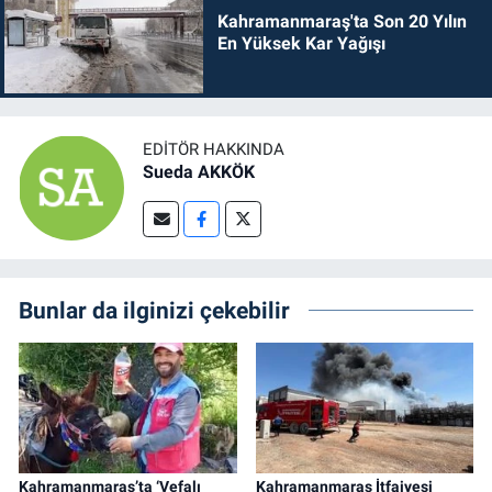
Kahramanmaraş'ta Son 20 Yılın
En Yüksek Kar Yağışı
EDITÖR HAKKINDA
Sueda AKKÖK
Bunlar da ilginizi çekebilir
Kahramanmaraş’ta ‘Vefalı
Kahramanmaraş İtfaiyesi