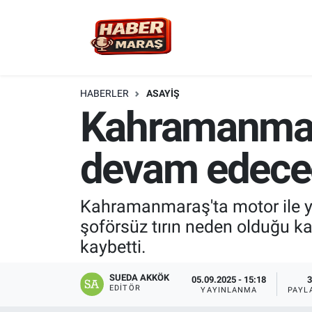
YEREL YÖNETİM
Nöbetçi Eczaneler
GÜNCEL
Hava Durumu
HABERLER
ASAYİŞ
Kahramanmara
BİLİM VE TEKNOLOJİ
Trafik Durumu
devam edece
KADIN AİLE
Süper Lig Puan Durumu ve Fikstür
SPOR
Tüm Manşetler
Kahramanmaraş'ta motor ile 
şoförsüz tırın neden olduğu ka
DÜNYA
Son Dakika Haberleri
kaybetti.
EKONOMİ
Haber Arşivi
SUEDA AKKÖK
05.09.2025 - 15:18
3
EDITÖR
YAYINLANMA
PAYL
SİYASET