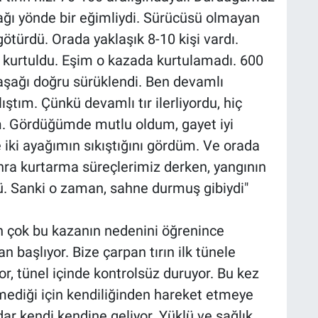
şağı yönde bir eğimliydi. Sürücüsü olmayan
 götürdü. Orada yaklaşık 8-10 kişi vardı.
la kurtuldu. Eşim o kazada kurtulamadı. 600
aşağı doğru sürüklendi. Ben devamlı
tım. Çünkü devamlı tır ilerliyordu, hiç
. Gördüğümde mutlu oldum, gayet iyi
iki ayağımın sıkıştığını gördüm. Ve orada
a kurtarma süreçlerimiz derken, yangının
ü. Sanki o zaman, sahne durmuş gibiydi"
n çok bu kazanın nedenini öğrenince
başlıyor. Bize çarpan tırın ilk tünele
or, tünel içinde kontrolsüz duruyor. Bu kez
ediği için kendiliğinden hareket etmeye
r kendi kendine geliyor. Yüklü ve sağlık