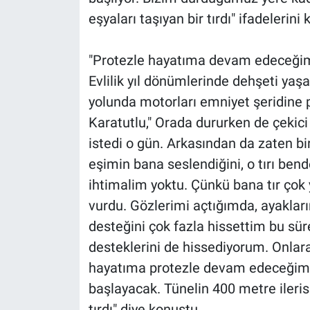
eşyaları taşıyan bir tırdı" ifadelerini 
"Protezle hayatıma devam edeceği
Evlilik yıl dönümlerinde dehşeti yaş
yolunda motorları emniyet şeridine p
Karatutlu," Orada dururken de çekici
istedi o gün. Arkasından da zaten 
eşimin bana seslendiğini, o tırı be
ihtimalim yoktu. Çünkü bana tır çok
vurdu. Gözlerimi açtığımda, ayakları
desteğini çok fazla hissettim bu sür
desteklerini de hissediyorum. Onlar
hayatıma protezle devam edeceğim. İ
başlayacak. Tünelin 400 metre ileris
tırdı" diye konuştu.