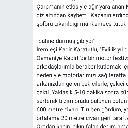
Çarpmanın etkisiyle ağır yaralanan Ka
diz altından kaybetti. Kazanın ardın
şoförü çıkarıldığı mahkemece tutukl
"Sahne durmuş gibiydi"
İrem eşi Kadir Karatutlu, "Evlilik y
Osmaniye Kadirli'de bir motor festiv
arkadaşlarımla beraber kutlamak için
nedeniyle motorlarımızı sağ tarafta
arkanızdan gelen çekicilerle, çekici 
çekti. Yaklaşık 5-10 dakika sonra sür
sürterek bizim orada bulunan bütün 
600 metre civarı. Tırı ben gördüm, y
ortalama 20 metre civarı geri tara
Oradan kaçın, çıkın falan dedim ama