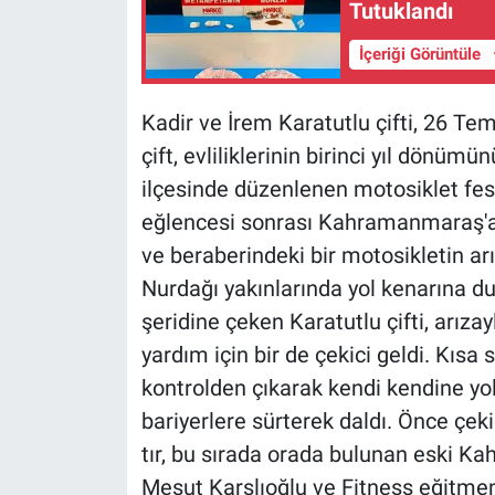
Tutuklandı
İçeriği Görüntüle
Kadir ve İrem Karatutlu çifti, 26 T
çift, evliliklerinin birinci yıl dönüm
ilçesinde düzenlenen motosiklet fest
eğlencesi sonrası Kahramanmaraş'a 
ve beraberindeki bir motosikletin a
Nurdağı yakınlarında yol kenarına 
şeridine çeken Karatutlu çifti, arızay
yardım için bir de çekici geldi. Kısa
kontrolden çıkarak kendi kendine yo
bariyerlere sürterek daldı. Önce çek
tır, bu sırada orada bulunan eski
Mesut Karslıoğlu ve Fitness eğitmeni