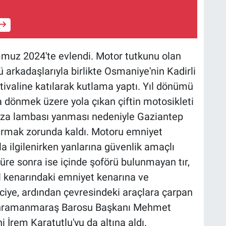
emmuz 2024'te evlendi. Motor tutkunu olan
ünü arkadaşlarıyla birlikte Osmaniye'nin Kadirli
ivaline katılarak kutlama yaptı. Yıl dönümü
dönmek üzere yola çıkan çiftin motosikleti
rıza lambası yanması nedeniyle Gaziantep
durmak zorunda kaldı. Motoru emniyet
la ilgilenirken yanlarına güvenlik amaçlı
 süre sonra ise içinde şoförü bulunmayan tır,
l kenarındaki emniyet kenarına ve
iciye, ardından çevresindeki araçlara çarpan
 Kahramanmaraş Barosu Başkanı Mehmet
 İrem Karatutlu'yu da altına aldı.