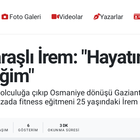
Foto Galeri
Videolar
Yazarlar
şlı İrem: "Hayatı
ğim"
yolculuğa çıkıp Osmaniye dönüşü Gazian
zada fitness eğitmeni 25 yaşındaki İrem K
6
3 DK
AŞIM
GÖSTERIM
OKUNMA SÜRESI