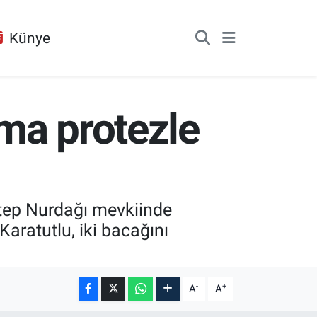
Künye
ma protezle
tep Nurdağı mevkiinde
aratutlu, iki bacağını
-
+
A
A