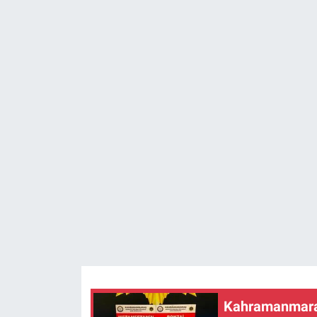
SAĞLIK
YAŞAM
EĞİTİM
ASAYİŞ
MAGAZİN
KÜLTÜR-SANAT
ÇEVRE
Kahramanmaraş