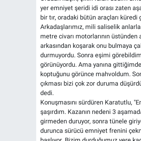
yer emniyet şeridi idi orası zaten a
bir tır, oradaki bütün araçları küredi
Arkadaşlarımız, mili saliselik anlar
metre civarı motorlarının üstünden 
arkasından koşarak onu bulmaya çalış
durmuyordu. Sonra eşimi görebildim
görünüyordu. Ama yanına gittiğimde 
koptuğunu görünce mahvoldum. Sonr
çıkması bizi çok zor duruma düşürd
dedi.
Konuşmasını sürdüren Karatutlu, "E
şaşırdım. Kazanın nedeni 3 aşamadan 
girmeden duruyor, sonra tünele giriy
durunca sürücü emniyet frenini çekm
başlıyor. Bizim durduğumuz yere kada