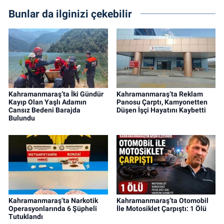
Bunlar da ilginizi çekebilir
Kahramanmaraş’ta İki Gündür
Kahramanmaraş’ta Reklam
Kayıp Olan Yaşlı Adamın
Panosu Çarptı, Kamyonetten
Cansız Bedeni Barajda
Düşen İşçi Hayatını Kaybetti
Bulundu
Kahramanmaraş’ta Narkotik
Kahramanmaraş’ta Otomobil
Operasyonlarında 6 Şüpheli
İle Motosiklet Çarpıştı: 1 Ölü
Tutuklandı