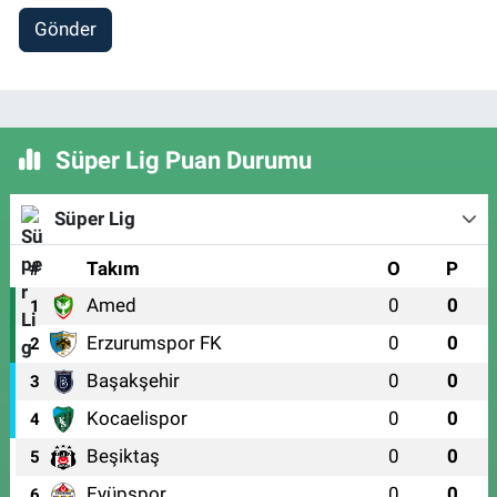
Gönder
Süper Lig Puan Durumu
Süper Lig
#
Takım
O
P
Amed
0
0
1
Erzurumspor FK
0
0
2
Başakşehir
0
0
3
Kocaelispor
0
0
4
Beşiktaş
0
0
5
Eyüpspor
0
0
6