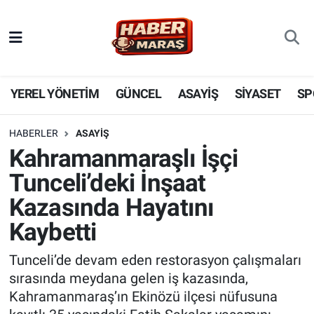
YEREL YÖNETİM
Nöbetçi Eczaneler
GÜNCEL
Hava Durumu
YEREL YÖNETİM
GÜNCEL
ASAYİŞ
SİYASET
SP
BİLİM VE TEKNOLOJİ
Trafik Durumu
HABERLER
ASAYİŞ
Kahramanmaraşlı İşçi
KADIN AİLE
Süper Lig Puan Durumu ve Fikstür
Tunceli’deki İnşaat
SPOR
Tüm Manşetler
Kazasında Hayatını
Kaybetti
DÜNYA
Son Dakika Haberleri
Tunceli’de devam eden restorasyon çalışmaları
EKONOMİ
Haber Arşivi
sırasında meydana gelen iş kazasında,
Kahramanmaraş’ın Ekinözü ilçesi nüfusuna
SİYASET