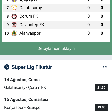
Galatasaray
0
0
7
Çorum FK
0
0
8
Gaziantep FK
0
0
9
Alanyaspor
0
0
10
Detaylar için tıklayın
Süper Lig Fikstür
14 Ağustos, Cuma
Galatasaray - Çorum FK
21:30
15 Ağustos, Cumartesi
Konyaspor - Rizespor
19:00