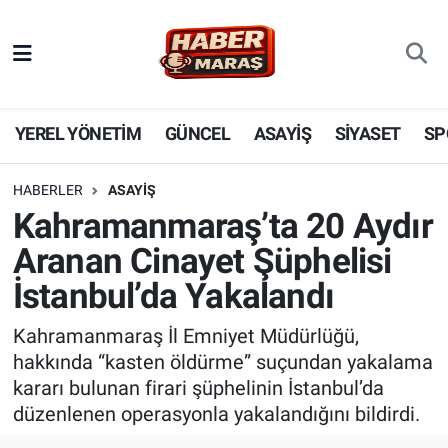
YEREL YÖNETİM
Nöbetçi Eczaneler
GÜNCEL
Hava Durumu
YEREL YÖNETİM
GÜNCEL
ASAYİŞ
SİYASET
SP
BİLİM VE TEKNOLOJİ
Trafik Durumu
HABERLER
ASAYİŞ
Kahramanmaraş’ta 20 Aydır
KADIN AİLE
Süper Lig Puan Durumu ve Fikstür
Aranan Cinayet Şüphelisi
SPOR
Tüm Manşetler
İstanbul’da Yakalandı
DÜNYA
Son Dakika Haberleri
Kahramanmaraş İl Emniyet Müdürlüğü,
hakkında “kasten öldürme” suçundan yakalama
EKONOMİ
Haber Arşivi
kararı bulunan firari şüphelinin İstanbul’da
düzenlenen operasyonla yakalandığını bildirdi.
SİYASET