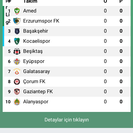
#
Takım
O
P
Amed
0
0
1
Erzurumspor FK
0
0
2
Başakşehir
0
0
3
Kocaelispor
0
0
4
Beşiktaş
0
0
5
Eyüpspor
0
0
6
Galatasaray
0
0
7
Çorum FK
0
0
8
Gaziantep FK
0
0
9
Alanyaspor
0
0
10
Detaylar için tıklayın