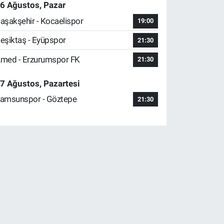
6 Ağustos, Pazar
aşakşehir - Kocaelispor
19:00
eşiktaş - Eyüpspor
21:30
med - Erzurumspor FK
21:30
7 Ağustos, Pazartesi
amsunspor - Göztepe
21:30