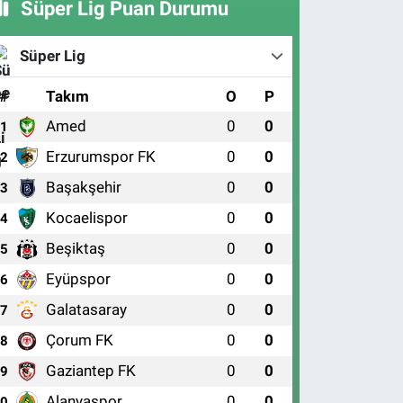
Süper Lig Puan Durumu
Süper Lig
#
Takım
O
P
Amed
0
0
1
Erzurumspor FK
0
0
2
Başakşehir
0
0
3
Kocaelispor
0
0
4
Beşiktaş
0
0
5
Eyüpspor
0
0
6
Galatasaray
0
0
7
Çorum FK
0
0
8
Gaziantep FK
0
0
9
Alanyaspor
0
0
10