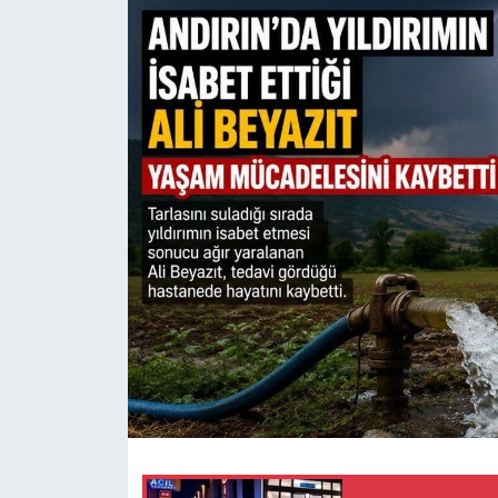
SAĞLIK
YAŞAM
EĞİTİM
ASAYİŞ
MAGAZİN
KÜLTÜR-SANAT
ÇEVRE