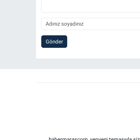
Gönder
habermarascom, yepyeni temasıyla sizler