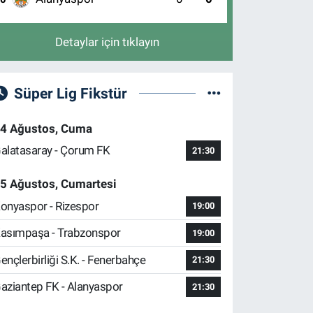
Detaylar için tıklayın
Süper Lig Fikstür
4 Ağustos, Cuma
alatasaray - Çorum FK
21:30
5 Ağustos, Cumartesi
onyaspor - Rizespor
19:00
asımpaşa - Trabzonspor
19:00
ençlerbirliği S.K. - Fenerbahçe
21:30
aziantep FK - Alanyaspor
21:30