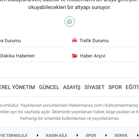
okuyabilecekleri bir altyapı sunuyor.
va Durumu
Trafik Durumu
Dakika Haberleri
Haber Arşivi
EREL YÖNETİM
GÜNCEL
ASAYİŞ
SİYASET
SPOR
EĞİT
ı sorumludur. Yayınlanan yorumlardan Habermaras.com | Kahramanmaraş
nkler ayrı bir sayfada açılır. Sitemizde yayınlanan haber, köşe yazıları ve f
herhangi bir ortamda kullanılamaz ve yayınlanamaz
 VE TEKNOLOJİ
KADIN AİLE
SPOR
DÜNYA