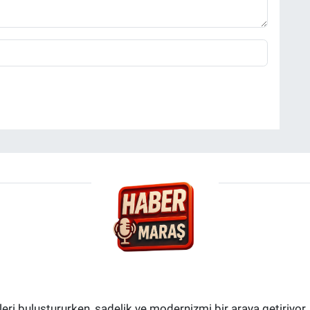
i buluştururken, sadelik ve modernizmi bir araya getiriyor.