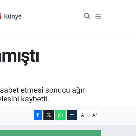
Künye
mıştı
 isabet etmesi sonucu ağır
esini kaybetti.
-
+
A
A