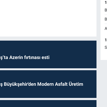
1
B
B
A
1
S
a Azerin fırtınası esti
 Büyükşehir'den Modern Asfalt Üretim