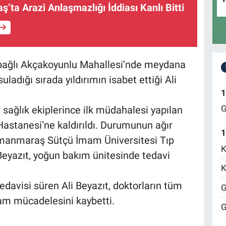
ta Arazi Anlaşmazlığı İddiası Kanlı Bitti
e bağlı Akçakoyunlu Mahallesi’nde meydana
suladığı sırada yıldırımın isabet ettiği Ali
1
G
 sağlık ekiplerince ilk müdahalesi yapılan
Hastanesi’ne kaldırıldı. Durumunun ağır
1
manmaraş Sütçü İmam Üniversitesi Tıp
K
Beyazıt, yoğun bakım ünitesinde tedavi
K
davisi süren Ali Beyazıt, doktorların tüm
G
am mücadelesini kaybetti.
G