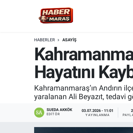
YEREL YÖNETİM
Nöbetçi Eczaneler
GÜNCEL
Hava Durumu
HABERLER
ASAYİŞ
Kahramanmara
BİLİM VE TEKNOLOJİ
Trafik Durumu
Hayatını Kayb
KADIN AİLE
Süper Lig Puan Durumu ve Fikstür
SPOR
Tüm Manşetler
Kahramanmaraş’ın Andırın ilçes
yaralanan Ali Beyazıt, tedavi
DÜNYA
Son Dakika Haberleri
SUEDA AKKÖK
03.07.2026 - 11:01
2
EKONOMİ
Haber Arşivi
EDITÖR
YAYINLANMA
PAYL
SİYASET