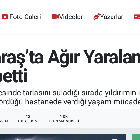
Foto Galeri
Videolar
Yazarlar
ş’ta Ağır Yaralan
etti
inde tarlasını suladığı sırada yıldırımın
 gördüğü hastanede verdiği yaşam mücadel
13
1 DK
AŞIM
GÖSTERIM
OKUNMA SÜRESI