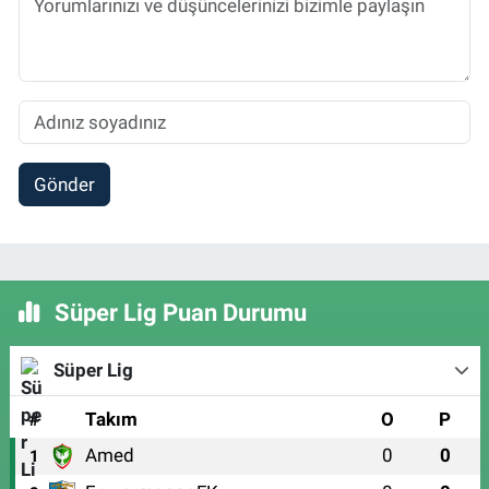
Gönder
Süper Lig Puan Durumu
Süper Lig
#
Takım
O
P
Amed
0
0
1