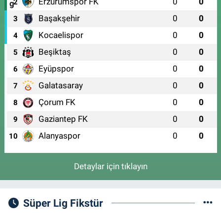
Erzurumspor FK
0
0
2
Başakşehir
0
0
3
Kocaelispor
0
0
4
Beşiktaş
0
0
5
Eyüpspor
0
0
6
Galatasaray
0
0
7
Çorum FK
0
0
8
Gaziantep FK
0
0
9
Alanyaspor
0
0
10
Detaylar için tıklayın
Süper Lig Fikstür