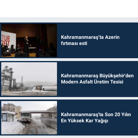
Kahramanmaraş’ta Azerin
fırtınası esti
Kahramanmaraş Büyükşehir'den
Modern Asfalt Üretim Tesisi
Kahramanmaraş'ta Son 20 Yılın
En Yüksek Kar Yağışı