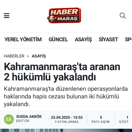
YEREL YÖNETİM
Nöbetçi Eczaneler
GÜNCEL
Hava Durumu
YEREL YÖNETİM
GÜNCEL
ASAYİŞ
SİYASET
SP
BİLİM VE TEKNOLOJİ
Trafik Durumu
HABERLER
ASAYİŞ
Kahramanmaraş'ta aranan
KADIN AİLE
Süper Lig Puan Durumu ve Fikstür
2 hükümlü yakalandı
SPOR
Tüm Manşetler
Kahramanmaraş'ta düzenlenen operasyonlarda
haklarında hapis cezası bulunan iki hükümlü
DÜNYA
Son Dakika Haberleri
yakalandı.
EKONOMİ
Haber Arşivi
SUEDA AKKÖK
23.04.2025 - 15:53
5
18
EDITÖR
YAYINLANMA
PAYLAŞIM
GÖSTE
SİYASET