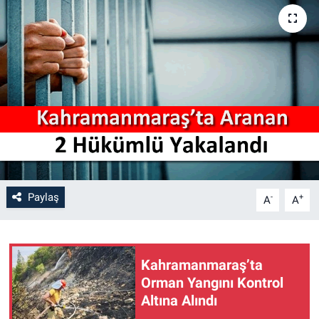
SAĞLIK
YAŞAM
EĞİTİM
ASAYİŞ
MAGAZİN
Paylaş
-
+
A
A
KÜLTÜR-SANAT
ÇEVRE
Kahramanmaraş’ta
Orman Yangını Kontrol
Altına Alındı