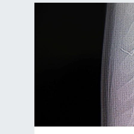
SAĞLIK
YAŞAM
EĞİTİM
ASAYİŞ
MAGAZİN
KÜLTÜR-SANAT
ÇEVRE