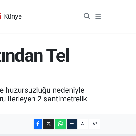
Künye
ından Tel
ve huzursuzluğu nedeniyle
u ilerleyen 2 santimetrelik
-
+
A
A