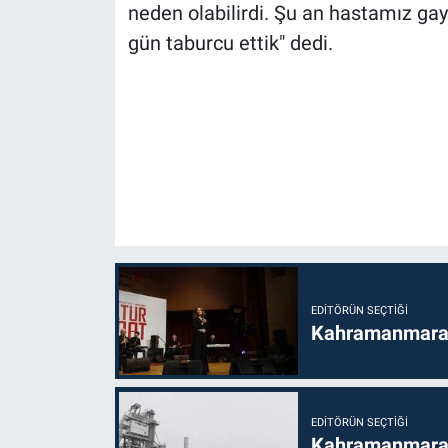
neden olabilirdi. Şu an hastamız gayet
gün taburcu ettik" dedi.
EDITÖRÜN SEÇTIĞI
Kahramanmaraş’t
EDITÖRÜN SEÇTIĞI
Kahramanmaraş