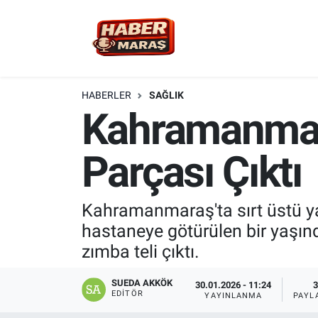
YEREL YÖNETİM
Nöbetçi Eczaneler
GÜNCEL
Hava Durumu
HABERLER
SAĞLIK
Kahramanmara
BİLİM VE TEKNOLOJİ
Trafik Durumu
Parçası Çıktı
KADIN AİLE
Süper Lig Puan Durumu ve Fikstür
SPOR
Tüm Manşetler
Kahramanmaraş'ta sırt üstü y
hastaneye götürülen bir yaşınd
DÜNYA
Son Dakika Haberleri
zımba teli çıktı.
EKONOMİ
Haber Arşivi
SUEDA AKKÖK
30.01.2026 - 11:24
3
EDITÖR
YAYINLANMA
PAYL
SİYASET