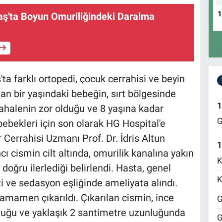
'ta Boyun Omuriliğindeki Daralma
a farklı ortopedi, çocuk cerrahisi ve beyin
lan bir yaşındaki bebeğin, sırt bölgesinde
1
halenin zor olduğu ve 8 yaşına kadar
G
 bebekleri için son olarak HG Hospital'e
 Cerrahisi Uzmanı Prof. Dr. İdris Altun
1
cı cismin cilt altında, omurilik kanalına yakın
K
doğru ilerlediği belirlendi. Hasta, genel
K
i ve sedasyon eşliğinde ameliyata alındı.
mamen çıkarıldı. Çıkarılan cismin, ince
G
lduğu ve yaklaşık 2 santimetre uzunluğunda
G