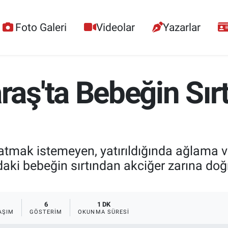
Foto Galeri
Videolar
Yazarlar
ş'ta Bebeğin Sırt
atmak istemeyen, yatırıldığında ağlama 
aki bebeğin sırtından akciğer zarına doğr
6
1 DK
AŞIM
GÖSTERIM
OKUNMA SÜRESI