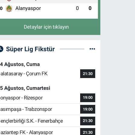
Alanyaspor
0
0
10
Detaylar için tıklayın
Süper Lig Fikstür
4 Ağustos, Cuma
alatasaray - Çorum FK
21:30
5 Ağustos, Cumartesi
onyaspor - Rizespor
19:00
asımpaşa - Trabzonspor
19:00
ençlerbirliği S.K. - Fenerbahçe
21:30
aziantep FK - Alanyaspor
21:30