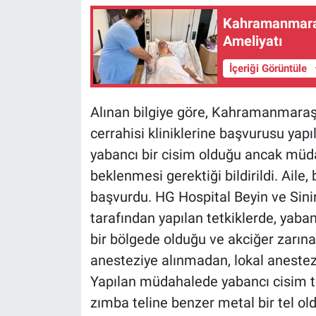
Kahramanmaraş
Ameliyatı
İçeriği Görüntüle
Alınan bilgiye göre, Kahramanmaraş't
cerrahisi kliniklerine başvurusu yapı
yabancı bir cisim olduğu ancak müda
beklenmesi gerektiği bildirildi. Aile,
başvurdu. HG Hospital Beyin ve Sinir
tarafından yapılan tetkiklerde, yaban
bir bölgede olduğu ve akciğer zarına 
anesteziye alınmadan, lokal anestez
Yapılan müdahalede yabancı cisim ta
zımba teline benzer metal bir tel o