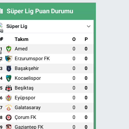
Süper Lig Puan Durumu
Süper Lig
#
Takım
O
P
Amed
0
0
1
Erzurumspor FK
0
0
2
Başakşehir
0
0
3
Kocaelispor
0
0
4
Beşiktaş
0
0
5
Eyüpspor
0
0
6
Galatasaray
0
0
7
Çorum FK
0
0
8
Gaziantep FK
0
0
9