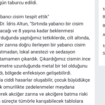
gün taburcu edildi.
1
bancı cisim tespit ettik"
B
r. İdris Altun, "Sırtında yabancı bir cisim
B
acağı ve 8 yaşına kadar beklenmesi
A
rduğunda yaptığımız tetkiklerde, cilt altında,
er zarına doğru ilerleyen bir yabancı cisim
1
utmadan, lokal anestezi ve sedasyon
S
tamamen çıkardık. Çıkardığımız cismin ince
timetre uzunluğunda metal bir tel olduğunu
, bölgede enfeksiyon gelişebilirdi.
a ciddi hasarlar oluşabilir, çocuk büyüdükçe
ak omurilikte zedelenmeler meydana
yerek akciğer zarına ve akciğere batma riski
n süreçte tümörle karışabilecek tablolara