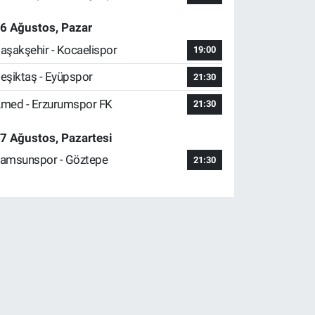
6 Ağustos, Pazar
aşakşehir - Kocaelispor
19:00
eşiktaş - Eyüpspor
21:30
med - Erzurumspor FK
21:30
7 Ağustos, Pazartesi
amsunspor - Göztepe
21:30