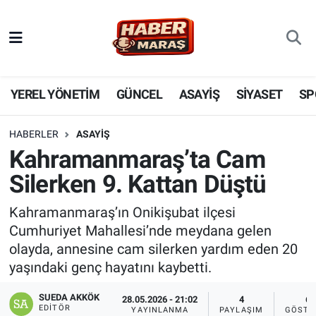
YEREL YÖNETİM
Nöbetçi Eczaneler
GÜNCEL
Hava Durumu
YEREL YÖNETİM
GÜNCEL
ASAYİŞ
SİYASET
SP
BİLİM VE TEKNOLOJİ
Trafik Durumu
HABERLER
ASAYİŞ
Kahramanmaraş’ta Cam
KADIN AİLE
Süper Lig Puan Durumu ve Fikstür
Silerken 9. Kattan Düştü
SPOR
Tüm Manşetler
Kahramanmaraş’ın Onikişubat ilçesi
Cumhuriyet Mahallesi’nde meydana gelen
DÜNYA
Son Dakika Haberleri
olayda, annesine cam silerken yardım eden 20
yaşındaki genç hayatını kaybetti.
EKONOMİ
Haber Arşivi
SUEDA AKKÖK
28.05.2026 - 21:02
4
6
SİYASET
EDITÖR
YAYINLANMA
PAYLAŞIM
GÖSTE