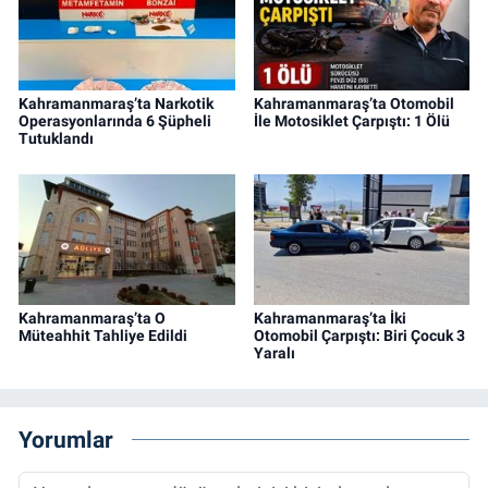
Kahramanmaraş’ta Narkotik
Kahramanmaraş’ta Otomobil
Operasyonlarında 6 Şüpheli
İle Motosiklet Çarpıştı: 1 Ölü
Tutuklandı
Kahramanmaraş’ta O
Kahramanmaraş’ta İki
Müteahhit Tahliye Edildi
Otomobil Çarpıştı: Biri Çocuk 3
Yaralı
Yorumlar