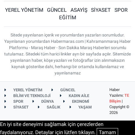
YEREL YÖNETİM
GÜNCEL
ASAYİŞ
SİYASET
SPOR
EĞİTİM
Sitede yayınlanan içerik ve yorumlardan yazarları sorumludur.
Yayınlanan yorumlardan Habermaras.com | Kahramanmaraş Haber
Platformu - Maraş Haber - Son Dakika Maraş Haberleri sorumlu
tutulamaz. Sitedeki tüm harici linkler ayrı bir sayfada açılır. Sitemizde
yayınlanan haber, köşe yazıları ve fotoğraflar izin alınmaksızın
kaynak gösterilse dahi, herhangi bir ortamda kullanılamaz ve
yayınlanamaz
Haber
YEREL YÖNETİM
GÜNCEL
Yazılımı:
TE
BİLİM VE TEKNOLOJİ
KADIN AİLE
Bilişim
|
SPOR
DÜNYA
EKONOMİ
Copyright ©
SİYASET
SAĞLIK
YAŞAM
2026
En iyi site deneyimi sağlamak için çerezlerden
faydalanıyoruz. Detaylar için lütfen tıklayın.
Tamam