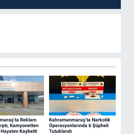
maraş’ta Reklam
Kahramanmaraş’ta Narkotik
rptı, Kamyonetten
Operasyonlarında 6 Şüpheli
 Hayatını Kaybetti
Tutuklandı