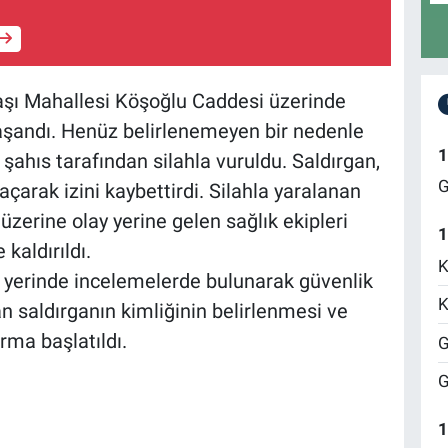
aşı Mahallesi Köşoğlu Caddesi üzerinde
aşandı. Henüz belirlenemeyen bir nedenle
1
 şahıs tarafından silahla vuruldu. Saldırgan,
G
açarak izini kaybettirdi. Silahla yaralanan
üzerine olay yerine gelen sağlık ekipleri
1
kaldırıldı.
K
y yerinde incelemelerde bulunarak güvenlik
K
n saldırganın kimliğinin belirlenmesi ve
rma başlatıldı.
G
G
1