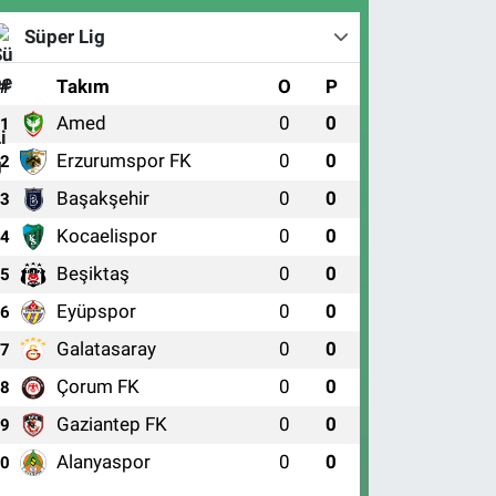
Süper Lig
#
Takım
O
P
Amed
0
0
1
Erzurumspor FK
0
0
2
Başakşehir
0
0
3
Kocaelispor
0
0
4
Beşiktaş
0
0
5
Eyüpspor
0
0
6
Galatasaray
0
0
7
Çorum FK
0
0
8
Gaziantep FK
0
0
9
Alanyaspor
0
0
10