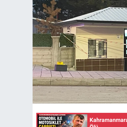
SAĞLIK
YAŞAM
EĞİTİM
ASAYİŞ
MAGAZİN
KÜLTÜR-SANAT
ÇEVRE
Kahramanmaraş’
Ölü