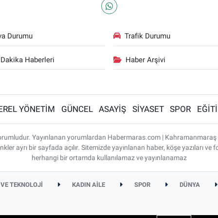
va Durumu
Trafik Durumu
Dakika Haberleri
Haber Arşivi
EREL YÖNETİM
GÜNCEL
ASAYİŞ
SİYASET
SPOR
EĞİT
ı sorumludur. Yayınlanan yorumlardan Habermaras.com | Kahramanmaraş
nkler ayrı bir sayfada açılır. Sitemizde yayınlanan haber, köşe yazıları ve f
herhangi bir ortamda kullanılamaz ve yayınlanamaz
 VE TEKNOLOJİ
KADIN AİLE
SPOR
DÜNYA