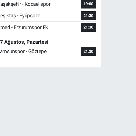
aşakşehir - Kocaelispor
19:00
eşiktaş - Eyüpspor
21:30
med - Erzurumspor FK
21:30
7 Ağustos, Pazartesi
amsunspor - Göztepe
21:30