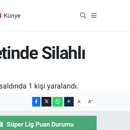
Künye
inde Silahlı
aldırıda 1 kişi yaralandı.
-
+
A
A
Süper Lig Puan Durumu