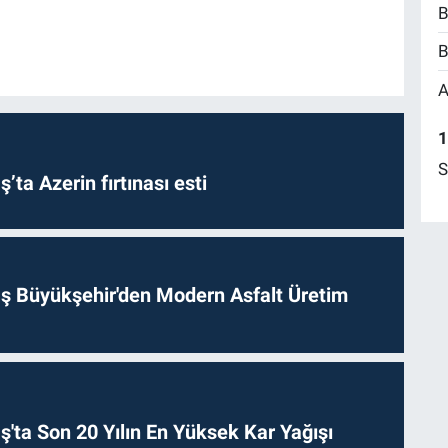
B
B
A
1
S
a Azerin fırtınası esti
 Büyükşehir'den Modern Asfalt Üretim
ta Son 20 Yılın En Yüksek Kar Yağışı