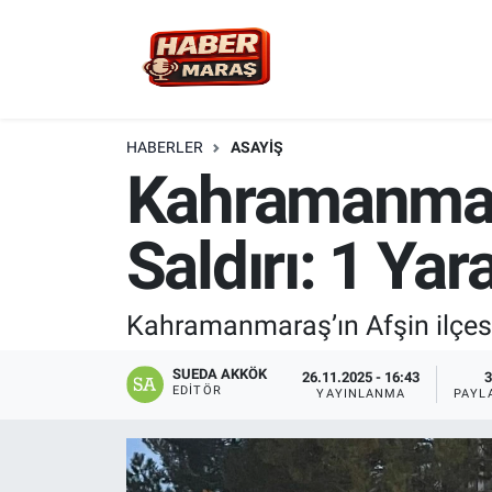
YEREL YÖNETİM
Nöbetçi Eczaneler
GÜNCEL
Hava Durumu
HABERLER
ASAYİŞ
Kahramanmara
BİLİM VE TEKNOLOJİ
Trafik Durumu
Saldırı: 1 Yara
KADIN AİLE
Süper Lig Puan Durumu ve Fikstür
SPOR
Tüm Manşetler
Kahramanmaraş’ın Afşin ilçesi b
DÜNYA
Son Dakika Haberleri
SUEDA AKKÖK
26.11.2025 - 16:43
3
EDITÖR
YAYINLANMA
PAYL
EKONOMİ
Haber Arşivi
SİYASET