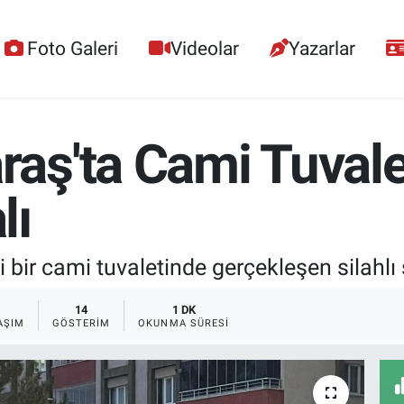
Foto Galeri
Videolar
Yazarlar
ş'ta Cami Tuvalet
lı
ir cami tuvaletinde gerçekleşen silahlı s
14
1 DK
AŞIM
GÖSTERIM
OKUNMA SÜRESI