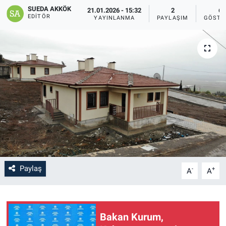
SUEDA AKKÖK
21.01.2026 - 15:32
2
6
SAĞLIK
EDITÖR
YAYINLANMA
PAYLAŞIM
GÖSTE
YAŞAM
EĞİTİM
ASAYİŞ
MAGAZİN
KÜLTÜR-SANAT
Paylaş
-
+
A
A
ÇEVRE
Bakan Kurum,