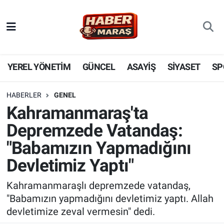
YEREL YÖNETİM
Nöbetçi Eczaneler
GÜNCEL
Hava Durumu
YEREL YÖNETİM
GÜNCEL
ASAYİŞ
SİYASET
SP
BİLİM VE TEKNOLOJİ
Trafik Durumu
HABERLER
GENEL
Kahramanmaraş'ta
KADIN AİLE
Süper Lig Puan Durumu ve Fikstür
Depremzede Vatandaş:
SPOR
Tüm Manşetler
"Babamızın Yapmadığını
Devletimiz Yaptı"
DÜNYA
Son Dakika Haberleri
Kahramanmaraşlı depremzede vatandaş,
EKONOMİ
Haber Arşivi
"Babamızın yapmadığını devletimiz yaptı. Allah
devletimize zeval vermesin" dedi.
SİYASET