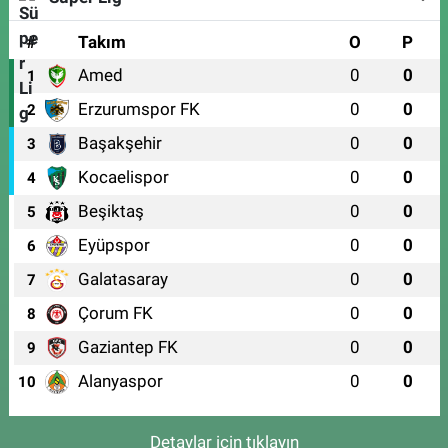
#
Takım
O
P
Amed
0
0
1
Erzurumspor FK
0
0
2
Başakşehir
0
0
3
Kocaelispor
0
0
4
Beşiktaş
0
0
5
Eyüpspor
0
0
6
Galatasaray
0
0
7
Çorum FK
0
0
8
Gaziantep FK
0
0
9
Alanyaspor
0
0
10
Detaylar için tıklayın