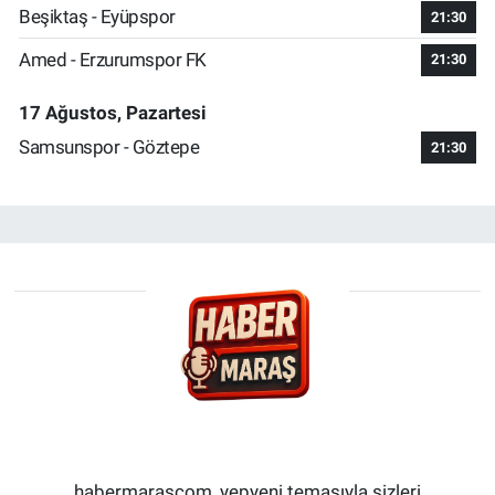
Beşiktaş - Eyüpspor
21:30
Amed - Erzurumspor FK
21:30
17 Ağustos, Pazartesi
Samsunspor - Göztepe
21:30
habermarascom, yepyeni temasıyla sizleri