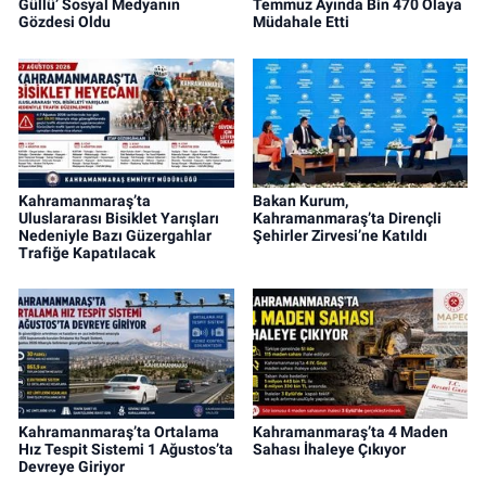
Güllü’ Sosyal Medyanın
Temmuz Ayında Bin 470 Olaya
Gözdesi Oldu
Müdahale Etti
Kahramanmaraş’ta
Bakan Kurum,
Uluslararası Bisiklet Yarışları
Kahramanmaraş’ta Dirençli
Nedeniyle Bazı Güzergahlar
Şehirler Zirvesi’ne Katıldı
Trafiğe Kapatılacak
Kahramanmaraş’ta Ortalama
Kahramanmaraş’ta 4 Maden
Hız Tespit Sistemi 1 Ağustos’ta
Sahası İhaleye Çıkıyor
Devreye Giriyor