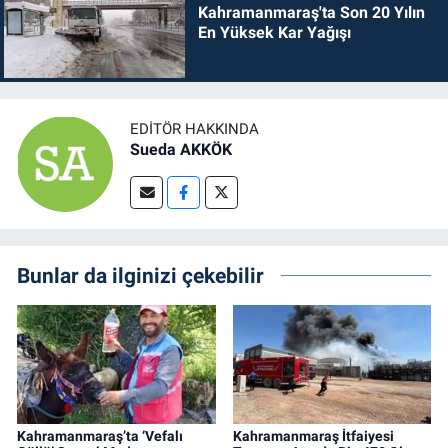
Kahramanmaraş'ta Son 20 Yılın
En Yüksek Kar Yağışı
EDITÖR HAKKINDA
Sueda AKKÖK
Bunlar da ilginizi çekebilir
Kahramanmaraş’ta ‘Vefalı
Kahramanmaraş İtfaiyesi