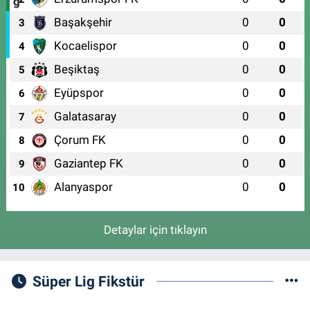
Başakşehir
0
0
3
Kocaelispor
0
0
4
Beşiktaş
0
0
5
Eyüpspor
0
0
6
Galatasaray
0
0
7
Çorum FK
0
0
8
Gaziantep FK
0
0
9
Alanyaspor
0
0
10
Detaylar için tıklayın
Süper Lig Fikstür