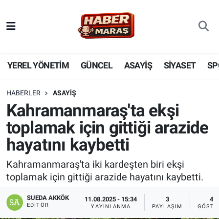
YEREL YÖNETİM
Nöbetçi Eczaneler
GÜNCEL
Hava Durumu
YEREL YÖNETİM
GÜNCEL
ASAYİŞ
SİYASET
SP
BİLİM VE TEKNOLOJİ
Trafik Durumu
HABERLER
ASAYİŞ
Kahramanmaraş'ta ekşi
KADIN AİLE
Süper Lig Puan Durumu ve Fikstür
toplamak için gittiği arazide
SPOR
Tüm Manşetler
hayatını kaybetti
DÜNYA
Son Dakika Haberleri
Kahramanmaraş'ta iki kardeşten biri ekşi
toplamak için gittiği arazide hayatını kaybetti.
EKONOMİ
Haber Arşivi
SUEDA AKKÖK
11.08.2025 - 15:34
3
47
EDITÖR
YAYINLANMA
PAYLAŞIM
GÖSTE
SİYASET