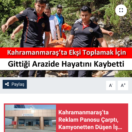
SAĞLIK
YAŞAM
EĞİTİM
ASAYİŞ
MAGAZİN
Paylaş
-
+
KÜLTÜR-SANAT
A
A
ÇEVRE
Kahramanmaraş’ta
Reklam Panosu Çarptı,
Kamyonetten Düşen İşçi