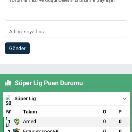
Gönder
Süper Lig Puan Durumu
Süper Lig
#
Takım
O
P
Amed
0
0
1
Erzurumspor FK
0
0
2