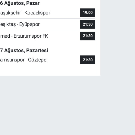
6 Ağustos, Pazar
aşakşehir - Kocaelispor
19:00
eşiktaş - Eyüpspor
21:30
med - Erzurumspor FK
21:30
7 Ağustos, Pazartesi
amsunspor - Göztepe
21:30