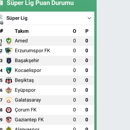
Süper Lig Puan Durumu
Süper Lig
#
Takım
O
P
Amed
0
0
1
Erzurumspor FK
0
0
2
Başakşehir
0
0
3
Kocaelispor
0
0
4
Beşiktaş
0
0
5
Eyüpspor
0
0
6
Galatasaray
0
0
7
Çorum FK
0
0
8
Gaziantep FK
0
0
9
Alanyaspor
0
0
10