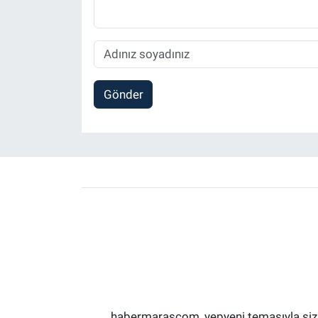
Gönder
habermarascom, yepyeni temasıyla sizler