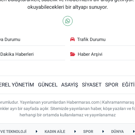
okuyabilecekleri bir altyapı sunuyor.
va Durumu
Trafik Durumu
Dakika Haberleri
Haber Arşivi
EREL YÖNETİM
GÜNCEL
ASAYİŞ
SİYASET
SPOR
EĞİT
ı sorumludur. Yayınlanan yorumlardan Habermaras.com | Kahramanmaraş
nkler ayrı bir sayfada açılır. Sitemizde yayınlanan haber, köşe yazıları ve f
herhangi bir ortamda kullanılamaz ve yayınlanamaz
 VE TEKNOLOJİ
KADIN AİLE
SPOR
DÜNYA