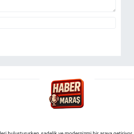
i buluştururken, sadelik ve modernizmi bir araya getiriyor.