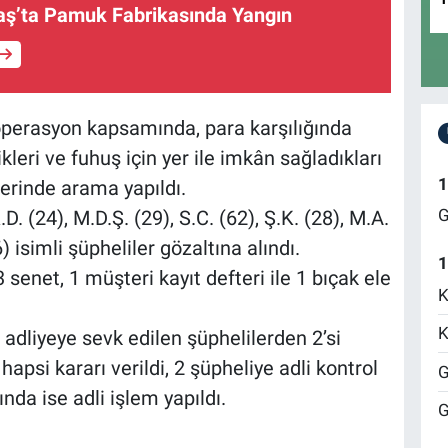
’ta Pamuk Fabrikasında Yangın
 operasyon kapsamında, para karşılığında
ikleri ve fuhuş için yer ile imkân sağladıkları
1
lerinde arama yapıldı.
G
D. (24), M.D.Ş. (29), S.C. (62), Ş.K. (28), M.A.
6) isimli şüpheliler gözaltına alındı.
1
senet, 1 müşteri kayıt defteri ile 1 bıçak ele
K
K
adliyeye sevk edilen şüphelilerden 2’si
apsi kararı verildi, 2 şüpheliye adli kontrol
G
nda ise adli işlem yapıldı.
G