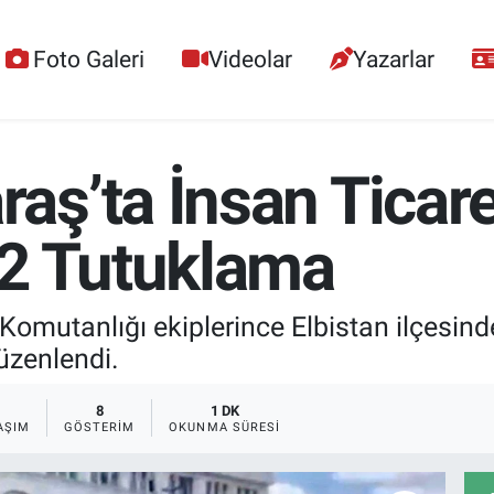
Foto Galeri
Videolar
Yazarlar
ş’ta İnsan Ticare
2 Tutuklama
utanlığı ekiplerince Elbistan ilçesinde 
üzenlendi.
8
1 DK
AŞIM
GÖSTERIM
OKUNMA SÜRESI