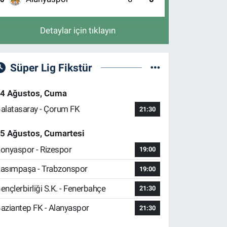
Detaylar için tıklayın
Süper Lig Fikstür
4 Ağustos, Cuma
alatasaray - Çorum FK
21:30
5 Ağustos, Cumartesi
onyaspor - Rizespor
19:00
asımpaşa - Trabzonspor
19:00
ençlerbirliği S.K. - Fenerbahçe
21:30
aziantep FK - Alanyaspor
21:30