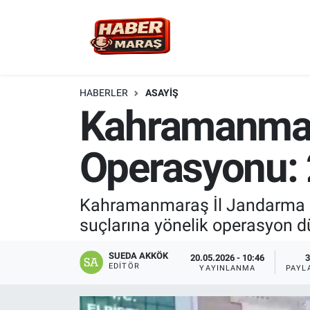
YEREL YÖNETİM
Nöbetçi Eczaneler
GÜNCEL
Hava Durumu
HABERLER
ASAYİŞ
Kahramanmara
BİLİM VE TEKNOLOJİ
Trafik Durumu
Operasyonu: 
KADIN AİLE
Süper Lig Puan Durumu ve Fikstür
SPOR
Tüm Manşetler
Kahramanmaraş İl Jandarma Kom
suçlarına yönelik operasyon d
DÜNYA
Son Dakika Haberleri
SUEDA AKKÖK
20.05.2026 - 10:46
3
EKONOMİ
Haber Arşivi
EDITÖR
YAYINLANMA
PAYL
SİYASET