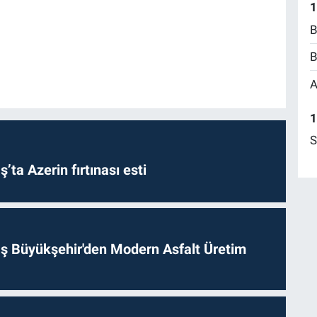
1
B
B
A
1
S
a Azerin fırtınası esti
 Büyükşehir'den Modern Asfalt Üretim