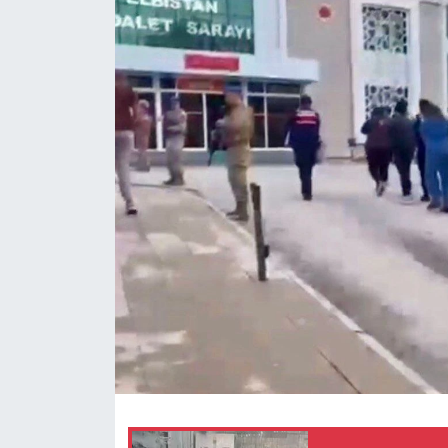
SAĞLIK
YAŞAM
EĞİTİM
ASAYİŞ
MAGAZİN
KÜLTÜR-SANAT
ÇEVRE