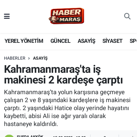
YEREL YÖNETİM
Nöbetçi Eczaneler
GÜNCEL
Hava Durumu
YEREL YÖNETİM
GÜNCEL
ASAYİŞ
SİYASET
SP
BİLİM VE TEKNOLOJİ
Trafik Durumu
HABERLER
ASAYİŞ
Kahramanmaraş'ta iş
KADIN AİLE
Süper Lig Puan Durumu ve Fikstür
makinesi 2 kardeşe çarptı
SPOR
Tüm Manşetler
Kahramanmaraş’ta yolun karşısına geçmeye
çalışan 2 ve 8 yaşındaki kardeşlere iş makinesi
DÜNYA
Son Dakika Haberleri
çarptı. 2 yaşındaki Hatice olay yerinde hayatını
kaybetti, abisi Ali ise ağır yaralı olarak
EKONOMİ
Haber Arşivi
hastaneye kaldırıldı.
SİYASET
SUEDA AKKÖK