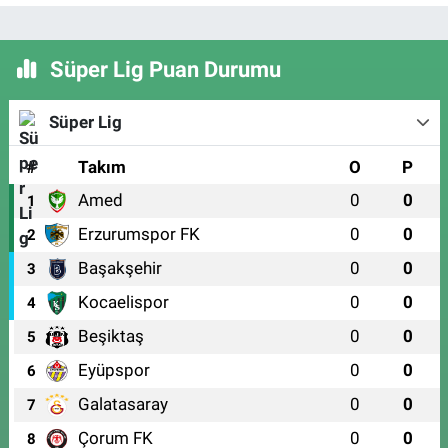
Süper Lig Puan Durumu
Süper Lig
#
Takım
O
P
Amed
0
0
1
Erzurumspor FK
0
0
2
Başakşehir
0
0
3
Kocaelispor
0
0
4
Beşiktaş
0
0
5
Eyüpspor
0
0
6
Galatasaray
0
0
7
Çorum FK
0
0
8