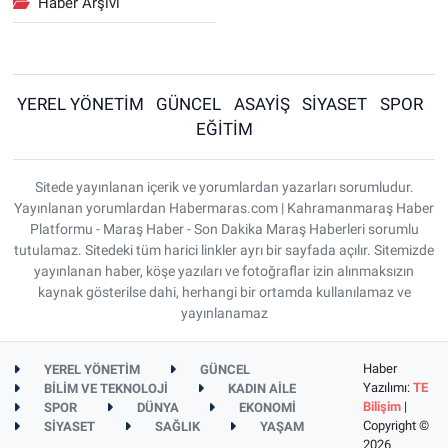
Haber Arşivi
YEREL YÖNETİM
GÜNCEL
ASAYİŞ
SİYASET
SPOR
EĞİTİM
Sitede yayınlanan içerik ve yorumlardan yazarları sorumludur.
Yayınlanan yorumlardan Habermaras.com | Kahramanmaraş Haber
Platformu - Maraş Haber - Son Dakika Maraş Haberleri sorumlu
tutulamaz. Sitedeki tüm harici linkler ayrı bir sayfada açılır. Sitemizde
yayınlanan haber, köşe yazıları ve fotoğraflar izin alınmaksızın
kaynak gösterilse dahi, herhangi bir ortamda kullanılamaz ve
yayınlanamaz
Haber
YEREL YÖNETİM
GÜNCEL
Yazılımı:
TE
BİLİM VE TEKNOLOJİ
KADIN AİLE
Bilişim
|
SPOR
DÜNYA
EKONOMİ
Copyright ©
SİYASET
SAĞLIK
YAŞAM
2026