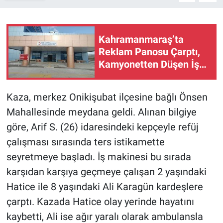
Kahramanmaraş’ta
Reklam Panosu Çarptı,
Kamyonetten Düşen İşçi
Hayatını Kaybetti
Kaza, merkez Onikişubat ilçesine bağlı Önsen
Mahallesinde meydana geldi. Alınan bilgiye
göre, Arif S. (26) idaresindeki kepçeyle refüj
çalışması sırasında ters istikamette
seyretmeye başladı. İş makinesi bu sırada
karşıdan karşıya geçmeye çalışan 2 yaşındaki
Hatice ile 8 yaşındaki Ali Karagün kardeşlere
çarptı. Kazada Hatice olay yerinde hayatını
kaybetti, Ali ise ağır yaralı olarak ambulansla