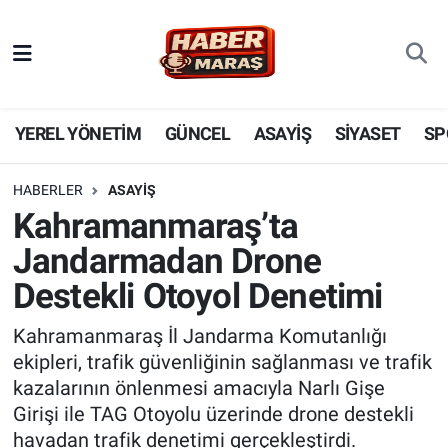
YEREL YÖNETİM
Nöbetçi Eczaneler
GÜNCEL
Hava Durumu
YEREL YÖNETİM
GÜNCEL
ASAYİŞ
SİYASET
SP
BİLİM VE TEKNOLOJİ
Trafik Durumu
HABERLER
ASAYİŞ
Kahramanmaraş’ta
KADIN AİLE
Süper Lig Puan Durumu ve Fikstür
Jandarmadan Drone
SPOR
Tüm Manşetler
Destekli Otoyol Denetimi
DÜNYA
Son Dakika Haberleri
Kahramanmaraş İl Jandarma Komutanlığı
ekipleri, trafik güvenliğinin sağlanması ve trafik
EKONOMİ
Haber Arşivi
kazalarının önlenmesi amacıyla Narlı Gişe
Girişi ile TAG Otoyolu üzerinde drone destekli
SİYASET
havadan trafik denetimi gerçekleştirdi.