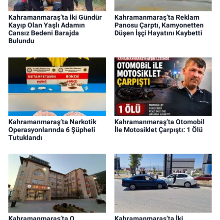
Kahramanmaraş’ta İki Gündür
Kahramanmaraş’ta Reklam
Kayıp Olan Yaşlı Adamın
Panosu Çarptı, Kamyonetten
Cansız Bedeni Barajda
Düşen İşçi Hayatını Kaybetti
Bulundu
Kahramanmaraş’ta Narkotik
Kahramanmaraş’ta Otomobil
Operasyonlarında 6 Şüpheli
İle Motosiklet Çarpıştı: 1 Ölü
Tutuklandı
Kahramanmaraş’ta O
Kahramanmaraş’ta İki