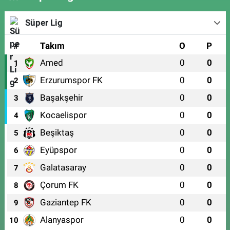
Süper Lig
#
Takım
O
P
Amed
0
0
1
Erzurumspor FK
0
0
2
Başakşehir
0
0
3
Kocaelispor
0
0
4
Beşiktaş
0
0
5
Eyüpspor
0
0
6
Galatasaray
0
0
7
Çorum FK
0
0
8
Gaziantep FK
0
0
9
Alanyaspor
0
0
10