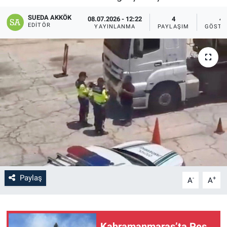
SAĞLIK
SUEDA AKKÖK
08.07.2026 - 12:22
4
4
EDITÖR
YAYINLANMA
PAYLAŞIM
GÖSTE
YAŞAM
EĞİTİM
ASAYİŞ
MAGAZİN
KÜLTÜR-SANAT
ÇEVRE
Paylaş
-
+
A
A
Kahramanmaraş’ta Peş