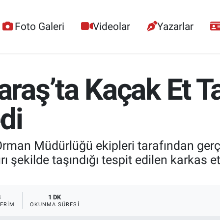
Foto Galeri
Videolar
Yazarlar
aş’ta Kaçak Et Ta
di
an Müdürlüğü ekipleri tarafından gerçek
 şekilde taşındığı tespit edilen karkas et
3
1 DK
ERIM
OKUNMA SÜRESI