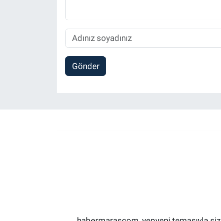
Gönder
habermarascom, yepyeni temasıyla sizler