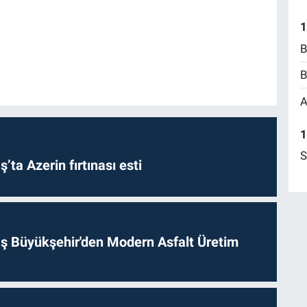
1
B
B
A
1
S
a Azerin fırtınası esti
 Büyükşehir'den Modern Asfalt Üretim