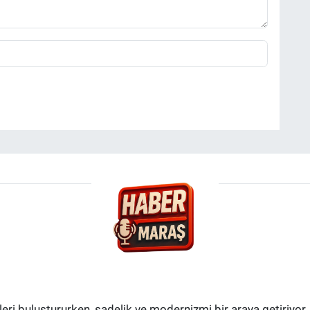
i buluştururken, sadelik ve modernizmi bir araya getiriyor.