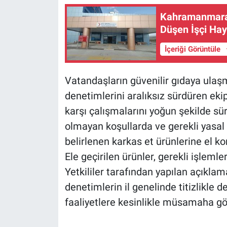
Kahramanmaraş
Düşen İşçi Hay
İçeriği Görüntüle
Vatandaşların güvenilir gıdaya ula
denetimlerini aralıksız sürdüren ekip
karşı çalışmalarını yoğun şekilde sü
olmayan koşullarda ve gerekli yasal 
belirlenen karkas et ürünlerine el ko
Ele geçirilen ürünler, gerekli işleml
Yetkililer tarafından yapılan açıkla
denetimlerin il genelinde titizlikle 
faaliyetlere kesinlikle müsamaha gös