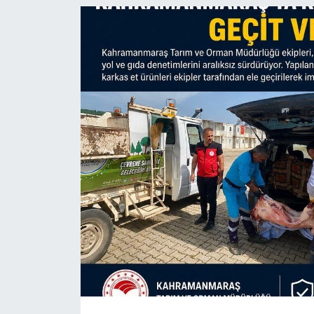
SAĞLIK
YAŞAM
EĞİTİM
ASAYİŞ
MAGAZİN
KÜLTÜR-SANAT
ÇEVRE