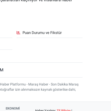
Puan Durumu ve Fikstür
İM
 Haber Platformu - Maraş Haber - Son Dakika Maraş
otoğraflar izin alınmaksızın kaynak gösterilse dahi,
EKONOMİ
Haber Yazılımı:
TE Bilişim
|