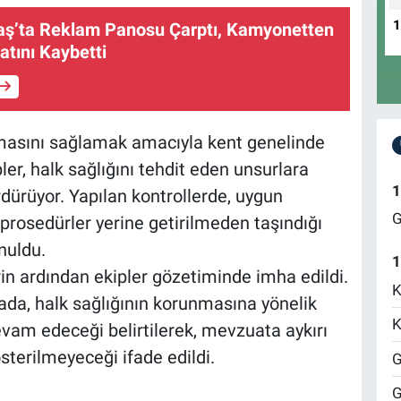
’ta Reklam Panosu Çarptı, Kamyonetten
atını Kaybetti
şmasını sağlamak amacıyla kent genelinde
ler, halk sağlığını tehdit eden unsurlara
1
rdürüyor. Yapılan kontrollerde, uygun
G
prosedürler yerine getirilmeden taşındığı
nuldu.
1
erin ardından ekipler gözetiminde imha edildi.
K
mada, halk sağlığının korunmasına yönelik
K
devam edeceği belirtilerek, mevzuata aykırı
terilmeyeceği ifade edildi.
G
G