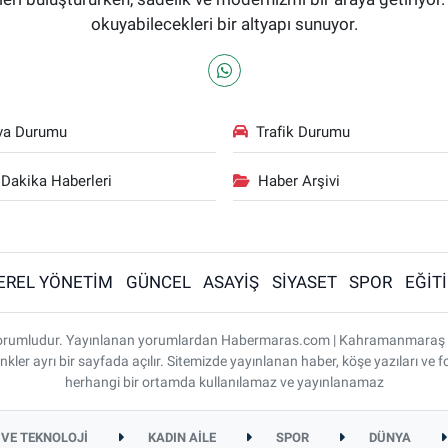
okuyabilecekleri bir altyapı sunuyor.
va Durumu
Trafik Durumu
Dakika Haberleri
Haber Arşivi
EREL YÖNETİM
GÜNCEL
ASAYİŞ
SİYASET
SPOR
EĞİT
ı sorumludur. Yayınlanan yorumlardan Habermaras.com | Kahramanmaraş
nkler ayrı bir sayfada açılır. Sitemizde yayınlanan haber, köşe yazıları ve f
herhangi bir ortamda kullanılamaz ve yayınlanamaz
 VE TEKNOLOJİ
KADIN AİLE
SPOR
DÜNYA