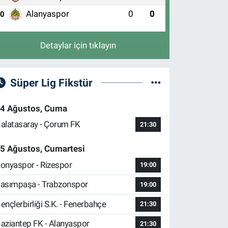
Alanyaspor
0
0
10
Detaylar için tıklayın
Süper Lig Fikstür
4 Ağustos, Cuma
alatasaray - Çorum FK
21:30
5 Ağustos, Cumartesi
onyaspor - Rizespor
19:00
asımpaşa - Trabzonspor
19:00
ençlerbirliği S.K. - Fenerbahçe
21:30
aziantep FK - Alanyaspor
21:30