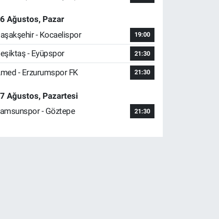
6 Ağustos, Pazar
aşakşehir - Kocaelispor
19:00
eşiktaş - Eyüpspor
21:30
med - Erzurumspor FK
21:30
7 Ağustos, Pazartesi
amsunspor - Göztepe
21:30