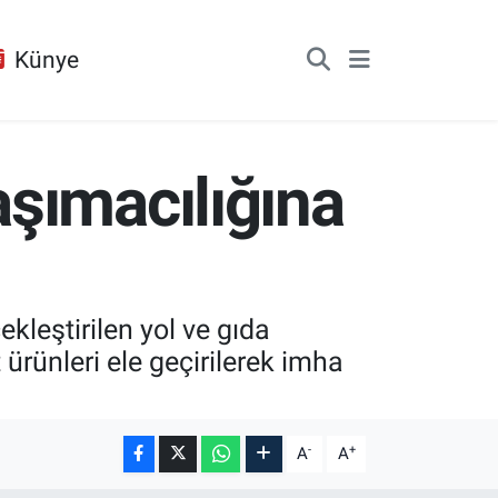
Künye
şımacılığına
leştirilen yol ve gıda
 ürünleri ele geçirilerek imha
-
+
A
A