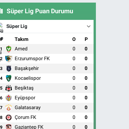
Süper Lig Puan Durumu
Süper Lig
#
Takım
O
P
Amed
0
0
1
Erzurumspor FK
0
0
2
Başakşehir
0
0
3
Kocaelispor
0
0
4
Beşiktaş
0
0
5
Eyüpspor
0
0
6
Galatasaray
0
0
7
Çorum FK
0
0
8
Gaziantep FK
0
0
9