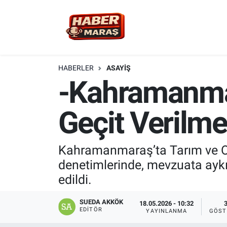
YEREL YÖNETİM
Nöbetçi Eczaneler
GÜNCEL
Hava Durumu
HABERLER
ASAYİŞ
-Kahramanmar
BİLİM VE TEKNOLOJİ
Trafik Durumu
Geçit Verilme
KADIN AİLE
Süper Lig Puan Durumu ve Fikstür
SPOR
Tüm Manşetler
Kahramanmaraş’ta Tarım ve Orm
denetimlerinde, mevzuata aykırı
DÜNYA
Son Dakika Haberleri
edildi.
EKONOMİ
Haber Arşivi
SUEDA AKKÖK
18.05.2026 - 10:32
EDITÖR
YAYINLANMA
GÖST
SİYASET