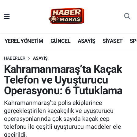
YEREL YÖNETİM
Nöbetçi Eczaneler
GÜNCEL
Hava Durumu
YEREL YÖNETİM
GÜNCEL
ASAYİŞ
SİYASET
SP
BİLİM VE TEKNOLOJİ
Trafik Durumu
HABERLER
ASAYİŞ
Kahramanmaraş’ta Kaçak
KADIN AİLE
Süper Lig Puan Durumu ve Fikstür
Telefon ve Uyuşturucu
SPOR
Tüm Manşetler
Operasyonu: 6 Tutuklama
DÜNYA
Son Dakika Haberleri
Kahramanmaraş’ta polis ekiplerince
gerçekleştirilen kaçakçılık ve uyuşturucu
EKONOMİ
Haber Arşivi
operasyonlarında çok sayıda kaçak cep
telefonu ile çeşitli uyuşturucu maddeler ele
SİYASET
geçirildi.