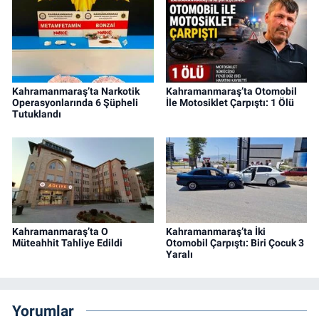
Kahramanmaraş’ta Narkotik
Kahramanmaraş’ta Otomobil
Operasyonlarında 6 Şüpheli
İle Motosiklet Çarpıştı: 1 Ölü
Tutuklandı
Kahramanmaraş’ta O
Kahramanmaraş’ta İki
Müteahhit Tahliye Edildi
Otomobil Çarpıştı: Biri Çocuk 3
Yaralı
Yorumlar