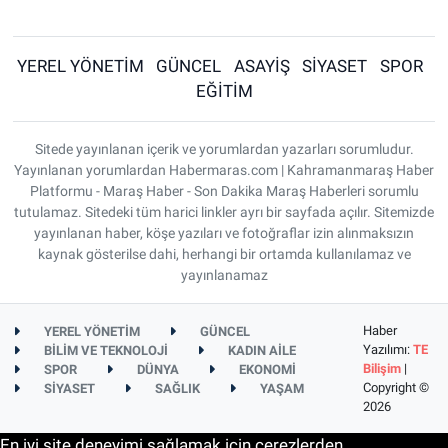
YEREL YÖNETİM
GÜNCEL
ASAYİŞ
SİYASET
SPOR
EĞİTİM
Sitede yayınlanan içerik ve yorumlardan yazarları sorumludur.
Yayınlanan yorumlardan Habermaras.com | Kahramanmaraş Haber
Platformu - Maraş Haber - Son Dakika Maraş Haberleri sorumlu
tutulamaz. Sitedeki tüm harici linkler ayrı bir sayfada açılır. Sitemizde
yayınlanan haber, köşe yazıları ve fotoğraflar izin alınmaksızın
kaynak gösterilse dahi, herhangi bir ortamda kullanılamaz ve
yayınlanamaz
Haber
YEREL YÖNETİM
GÜNCEL
Yazılımı:
TE
BİLİM VE TEKNOLOJİ
KADIN AİLE
Bilişim
|
SPOR
DÜNYA
EKONOMİ
Copyright ©
SİYASET
SAĞLIK
YAŞAM
2026
En iyi site deneyimi sağlamak için çerezlerden