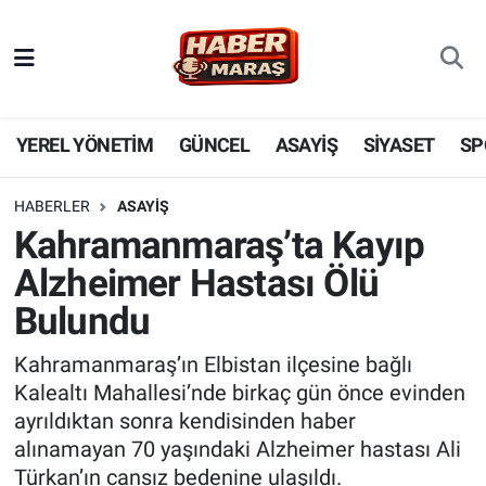
YEREL YÖNETİM
Nöbetçi Eczaneler
GÜNCEL
Hava Durumu
YEREL YÖNETİM
GÜNCEL
ASAYİŞ
SİYASET
SP
BİLİM VE TEKNOLOJİ
Trafik Durumu
HABERLER
ASAYİŞ
Kahramanmaraş’ta Kayıp
KADIN AİLE
Süper Lig Puan Durumu ve Fikstür
Alzheimer Hastası Ölü
SPOR
Tüm Manşetler
Bulundu
DÜNYA
Son Dakika Haberleri
Kahramanmaraş’ın Elbistan ilçesine bağlı
Kalealtı Mahallesi’nde birkaç gün önce evinden
EKONOMİ
Haber Arşivi
ayrıldıktan sonra kendisinden haber
alınamayan 70 yaşındaki Alzheimer hastası Ali
SİYASET
Türkan’ın cansız bedenine ulaşıldı.