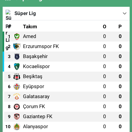
Süper Lig
#
Takım
O
P
Amed
0
0
1
Erzurumspor FK
0
0
2
Başakşehir
0
0
3
Kocaelispor
0
0
4
Beşiktaş
0
0
5
Eyüpspor
0
0
6
Galatasaray
0
0
7
Çorum FK
0
0
8
Gaziantep FK
0
0
9
Alanyaspor
0
0
10