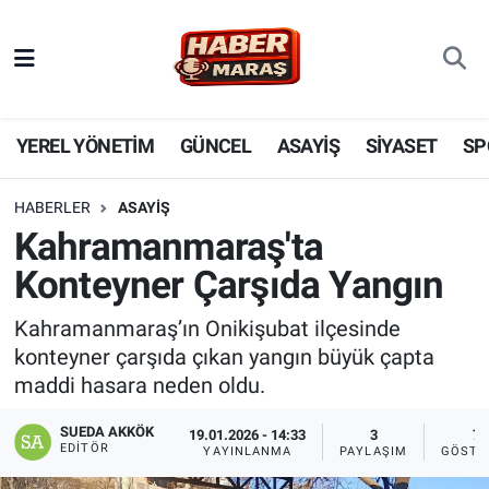
YEREL YÖNETİM
Nöbetçi Eczaneler
GÜNCEL
Hava Durumu
YEREL YÖNETİM
GÜNCEL
ASAYİŞ
SİYASET
SP
BİLİM VE TEKNOLOJİ
Trafik Durumu
HABERLER
ASAYİŞ
Kahramanmaraş'ta
KADIN AİLE
Süper Lig Puan Durumu ve Fikstür
Konteyner Çarşıda Yangın
SPOR
Tüm Manşetler
Kahramanmaraş’ın Onikişubat ilçesinde
konteyner çarşıda çıkan yangın büyük çapta
DÜNYA
Son Dakika Haberleri
maddi hasara neden oldu.
EKONOMİ
Haber Arşivi
SUEDA AKKÖK
19.01.2026 - 14:33
3
7
EDITÖR
YAYINLANMA
PAYLAŞIM
GÖSTE
SİYASET