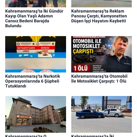
Kahramanmaraş’ta İki Gündür
Kahramanmaraş’ta Reklam
Kayıp Olan Yaşlı Adamın
Panosu Çarptı, Kamyonetten
Cansız Bedeni Barajda
Düşen İşçi Hayatını Kaybetti
Bulundu
Kahramanmaraş’ta Narkotik
Kahramanmaraş’ta Otomobil
Operasyonlarında 6 Şüpheli
İle Motosiklet Çarpıştı: 1 Ölü
Tutuklandı
Kahramanmaraş’ta O
Kahramanmaraş’ta İki