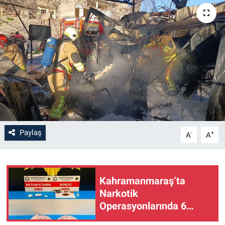
SAĞLIK
YAŞAM
EĞİTİM
ASAYİŞ
MAGAZİN
Paylaş
-
+
A
A
KÜLTÜR-SANAT
ÇEVRE
Kahramanmaraş’ta
Narkotik
Operasyonlarında 6
Şüpheli Tutuklandı