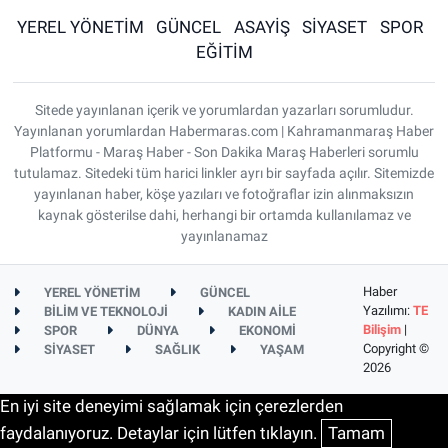
YEREL YÖNETİM
GÜNCEL
ASAYİŞ
SİYASET
SPOR
EĞİTİM
Sitede yayınlanan içerik ve yorumlardan yazarları sorumludur.
Yayınlanan yorumlardan Habermaras.com | Kahramanmaraş Haber
Platformu - Maraş Haber - Son Dakika Maraş Haberleri sorumlu
tutulamaz. Sitedeki tüm harici linkler ayrı bir sayfada açılır. Sitemizde
yayınlanan haber, köşe yazıları ve fotoğraflar izin alınmaksızın
kaynak gösterilse dahi, herhangi bir ortamda kullanılamaz ve
yayınlanamaz
Haber
YEREL YÖNETİM
GÜNCEL
Yazılımı:
TE
BİLİM VE TEKNOLOJİ
KADIN AİLE
Bilişim
|
SPOR
DÜNYA
EKONOMİ
Copyright ©
SİYASET
SAĞLIK
YAŞAM
2026
En iyi site deneyimi sağlamak için çerezlerden
faydalanıyoruz. Detaylar için lütfen tıklayın.
Tamam