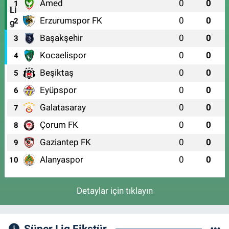
Amed
0
0
1
Erzurumspor FK
0
0
2
Başakşehir
0
0
3
Kocaelispor
0
0
4
Beşiktaş
0
0
5
Eyüpspor
0
0
6
Galatasaray
0
0
7
Çorum FK
0
0
8
Gaziantep FK
0
0
9
Alanyaspor
0
0
10
Detaylar için tıklayın
Süper Lig Fikstür