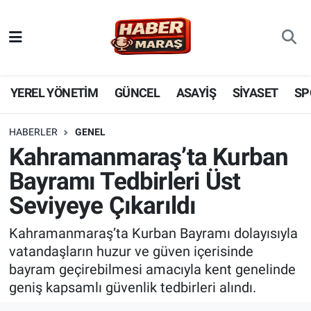
YEREL YÖNETİM
Nöbetçi Eczaneler
GÜNCEL
Hava Durumu
YEREL YÖNETİM
GÜNCEL
ASAYİŞ
SİYASET
SP
BİLİM VE TEKNOLOJİ
Trafik Durumu
HABERLER
GENEL
Kahramanmaraş’ta Kurban
KADIN AİLE
Süper Lig Puan Durumu ve Fikstür
Bayramı Tedbirleri Üst
SPOR
Tüm Manşetler
Seviyeye Çıkarıldı
DÜNYA
Son Dakika Haberleri
Kahramanmaraş’ta Kurban Bayramı dolayısıyla
vatandaşların huzur ve güven içerisinde
EKONOMİ
Haber Arşivi
bayram geçirebilmesi amacıyla kent genelinde
geniş kapsamlı güvenlik tedbirleri alındı.
SİYASET