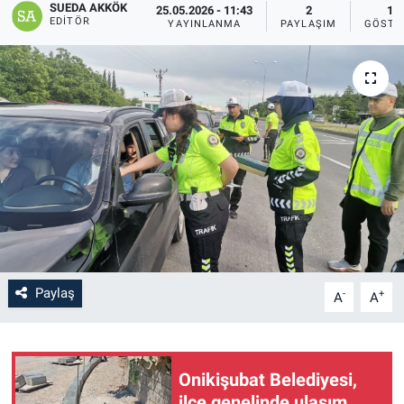
SUEDA AKKÖK
25.05.2026 - 11:43
2
13
EDITÖR
YAYINLANMA
PAYLAŞIM
GÖSTE
SAĞLIK
YAŞAM
EĞİTİM
ASAYİŞ
MAGAZİN
KÜLTÜR-SANAT
Paylaş
-
+
A
A
ÇEVRE
Onikişubat Belediyesi,
ilçe genelinde ulaşım