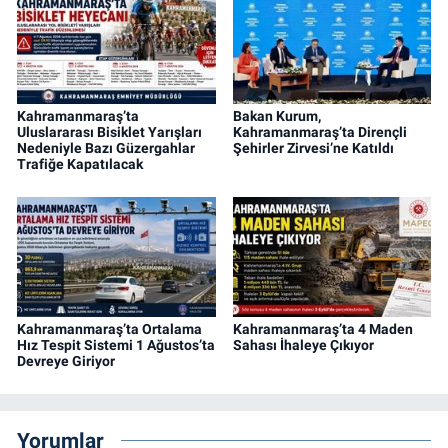
Kahramanmaraş’ta
Bakan Kurum,
Uluslararası Bisiklet Yarışları
Kahramanmaraş’ta Dirençli
Nedeniyle Bazı Güzergahlar
Şehirler Zirvesi’ne Katıldı
Trafiğe Kapatılacak
Kahramanmaraş’ta Ortalama
Kahramanmaraş’ta 4 Maden
Hız Tespit Sistemi 1 Ağustos’ta
Sahası İhaleye Çıkıyor
Devreye Giriyor
Yorumlar