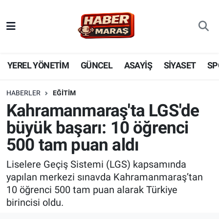
YEREL YÖNETİM
Nöbetçi Eczaneler
GÜNCEL
Hava Durumu
YEREL YÖNETİM
GÜNCEL
ASAYİŞ
SİYASET
SP
BİLİM VE TEKNOLOJİ
Trafik Durumu
HABERLER
EĞİTİM
Kahramanmaraş'ta LGS'de
KADIN AİLE
Süper Lig Puan Durumu ve Fikstür
büyük başarı: 10 öğrenci
SPOR
Tüm Manşetler
500 tam puan aldı
DÜNYA
Son Dakika Haberleri
Liselere Geçiş Sistemi (LGS) kapsamında
yapılan merkezi sınavda Kahramanmaraş’tan
EKONOMİ
Haber Arşivi
10 öğrenci 500 tam puan alarak Türkiye
birincisi oldu.
SİYASET