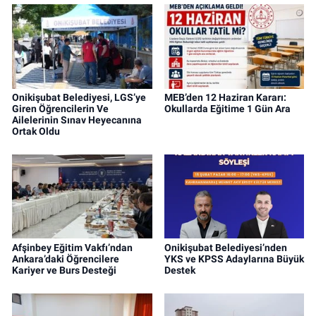
Onikişubat Belediyesi, LGS’ye
MEB’den 12 Haziran Kararı:
Giren Öğrencilerin Ve
Okullarda Eğitime 1 Gün Ara
Ailelerinin Sınav Heyecanına
Ortak Oldu
Afşinbey Eğitim Vakfı’ndan
Onikişubat Belediyesi’nden
Ankara’daki Öğrencilere
YKS ve KPSS Adaylarına Büyük
Kariyer ve Burs Desteği
Destek