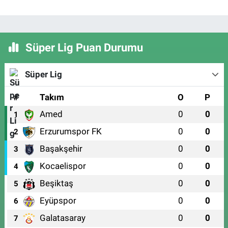
Süper Lig Puan Durumu
Süper Lig
#
Takım
O
P
Amed
0
0
1
Erzurumspor FK
0
0
2
Başakşehir
0
0
3
Kocaelispor
0
0
4
Beşiktaş
0
0
5
Eyüpspor
0
0
6
Galatasaray
0
0
7