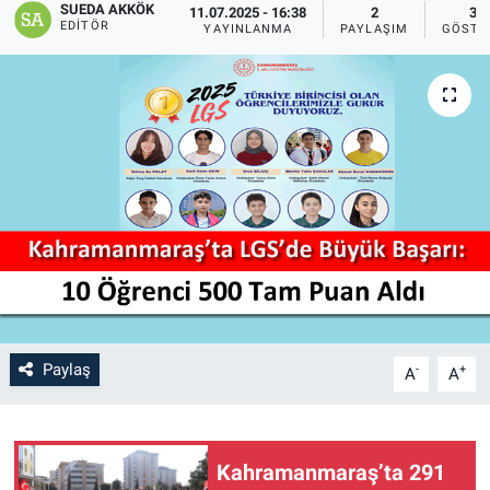
SUEDA AKKÖK
11.07.2025 - 16:38
2
38
EDITÖR
YAYINLANMA
PAYLAŞIM
GÖSTE
SAĞLIK
YAŞAM
EĞİTİM
ASAYİŞ
MAGAZİN
KÜLTÜR-SANAT
Paylaş
-
+
ÇEVRE
A
A
Kahramanmaraş’ta 291