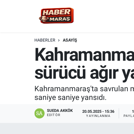
YEREL YÖNETİM
Nöbetçi Eczaneler
GÜNCEL
Hava Durumu
HABERLER
ASAYİŞ
Kahramanmara
BİLİM VE TEKNOLOJİ
Trafik Durumu
sürücü ağır y
KADIN AİLE
Süper Lig Puan Durumu ve Fikstür
SPOR
Tüm Manşetler
Kahramanmaraş'ta savrulan mot
saniye saniye yansıdı.
DÜNYA
Son Dakika Haberleri
SUEDA AKKÖK
20.05.2025 - 15:36
1
EKONOMİ
Haber Arşivi
EDITÖR
YAYINLANMA
PAYL
SİYASET