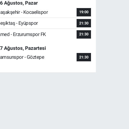
6 Ağustos, Pazar
aşakşehir - Kocaelispor
19:00
eşiktaş - Eyüpspor
21:30
med - Erzurumspor FK
21:30
7 Ağustos, Pazartesi
amsunspor - Göztepe
21:30