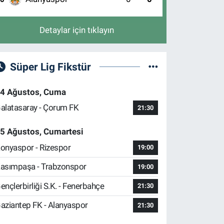
Detaylar için tıklayın
Süper Lig Fikstür
4 Ağustos, Cuma
alatasaray - Çorum FK
21:30
5 Ağustos, Cumartesi
onyaspor - Rizespor
19:00
asımpaşa - Trabzonspor
19:00
ençlerbirliği S.K. - Fenerbahçe
21:30
aziantep FK - Alanyaspor
21:30