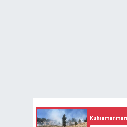
SAĞLIK
YAŞAM
EĞİTİM
ASAYİŞ
MAGAZİN
KÜLTÜR-SANAT
ÇEVRE
Kahramanmaraş