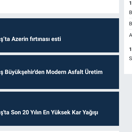
1
B
B
A
a Azerin fırtınası esti
1
S
 Büyükşehir'den Modern Asfalt Üretim
ta Son 20 Yılın En Yüksek Kar Yağışı