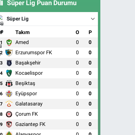
Süper Lig Puan Durumu
Süper Lig
#
Takım
O
P
Amed
0
0
1
Erzurumspor FK
0
0
2
Başakşehir
0
0
3
Kocaelispor
0
0
4
Beşiktaş
0
0
5
Eyüpspor
0
0
6
Galatasaray
0
0
7
Çorum FK
0
0
8
Gaziantep FK
0
0
9
Alanyaspor
0
0
10