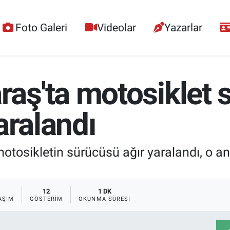
Foto Galeri
Videolar
Yazarlar
ş'ta motosiklet s
aralandı
osikletin sürücüsü ağır yaralandı, o an
12
1 DK
AŞIM
GÖSTERIM
OKUNMA SÜRESI