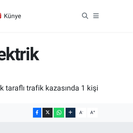
Künye
ktrik
raflı trafik kazasında 1 kişi
-
+
A
A