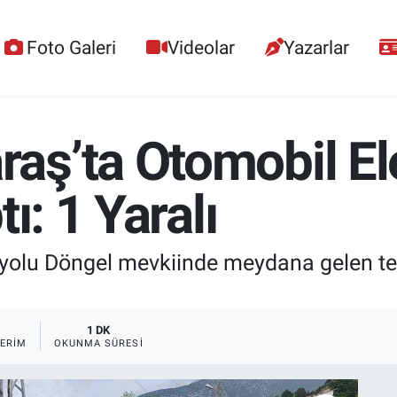
Foto Galeri
Videolar
Yazarlar
ş’ta Otomobil Ele
ı: 1 Yaralı
u Döngel mevkiinde meydana gelen tek ta
1
1 DK
ERIM
OKUNMA SÜRESI