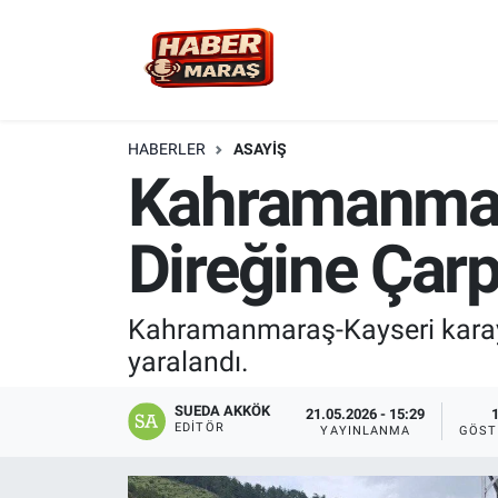
YEREL YÖNETİM
Nöbetçi Eczaneler
GÜNCEL
Hava Durumu
HABERLER
ASAYİŞ
Kahramanmara
BİLİM VE TEKNOLOJİ
Trafik Durumu
Direğine Çarpt
KADIN AİLE
Süper Lig Puan Durumu ve Fikstür
SPOR
Tüm Manşetler
Kahramanmaraş-Kayseri karayol
yaralandı.
DÜNYA
Son Dakika Haberleri
SUEDA AKKÖK
21.05.2026 - 15:29
EKONOMİ
Haber Arşivi
EDITÖR
YAYINLANMA
GÖST
SİYASET