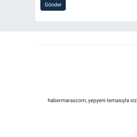
Gönder
habermarascom, yepyeni temasıyla sizler