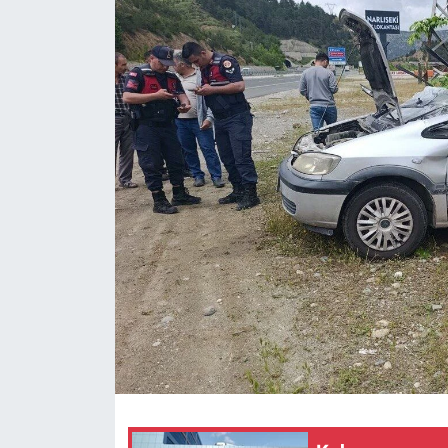
SAĞLIK
YAŞAM
EĞİTİM
ASAYİŞ
MAGAZİN
KÜLTÜR-SANAT
ÇEVRE