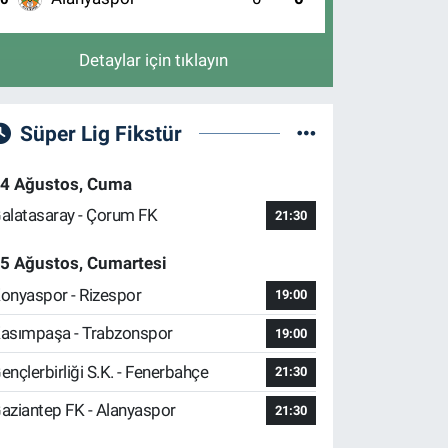
Detaylar için tıklayın
Süper Lig Fikstür
4 Ağustos, Cuma
alatasaray - Çorum FK
21:30
5 Ağustos, Cumartesi
onyaspor - Rizespor
19:00
asımpaşa - Trabzonspor
19:00
ençlerbirliği S.K. - Fenerbahçe
21:30
aziantep FK - Alanyaspor
21:30