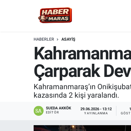
YEREL YÖNETİM
Nöbetçi Eczaneler
GÜNCEL
Hava Durumu
HABERLER
ASAYİŞ
Kahramanmara
BİLİM VE TEKNOLOJİ
Trafik Durumu
Çarparak Devri
KADIN AİLE
Süper Lig Puan Durumu ve Fikstür
SPOR
Tüm Manşetler
Kahramanmaraş’ın Onikişubat i
kazasında 2 kişi yaralandı.
DÜNYA
Son Dakika Haberleri
SUEDA AKKÖK
29.06.2026 - 13:12
EKONOMİ
Haber Arşivi
EDITÖR
YAYINLANMA
GÖST
SİYASET