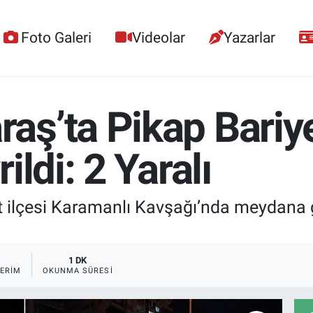
Foto Galeri
Videolar
Yazarlar
ş’ta Pikap Bariye
ldi: 2 Yaralı
lçesi Karamanlı Kavşağı’nda meydana gel
1
1 DK
ERIM
OKUNMA SÜRESI