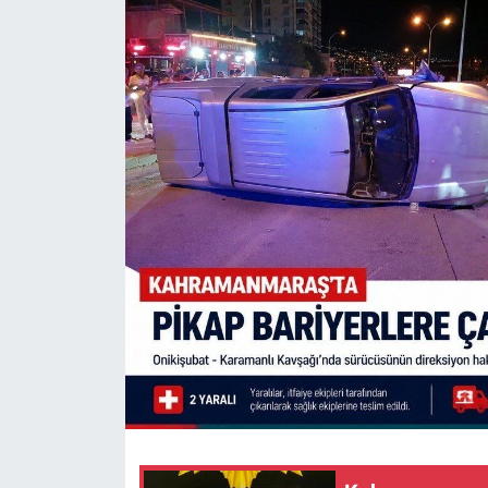
SAĞLIK
YAŞAM
EĞİTİM
ASAYİŞ
MAGAZİN
KÜLTÜR-SANAT
ÇEVRE