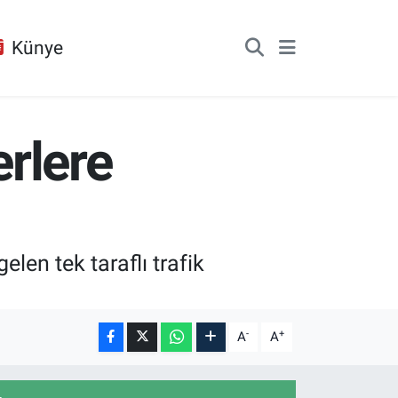
Künye
rlere
en tek taraflı trafik
-
+
A
A