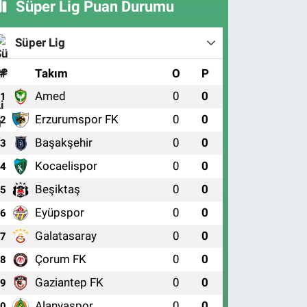
Süper Lig Puan Durumu
Süper Lig
#
Takım
O
P
Amed
0
0
1
Erzurumspor FK
0
0
2
Başakşehir
0
0
3
Kocaelispor
0
0
4
Beşiktaş
0
0
5
Eyüpspor
0
0
6
Galatasaray
0
0
7
Çorum FK
0
0
8
Gaziantep FK
0
0
9
Alanyaspor
0
0
10