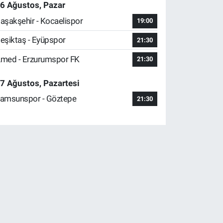
6 Ağustos, Pazar
aşakşehir - Kocaelispor
19:00
eşiktaş - Eyüpspor
21:30
med - Erzurumspor FK
21:30
7 Ağustos, Pazartesi
amsunspor - Göztepe
21:30