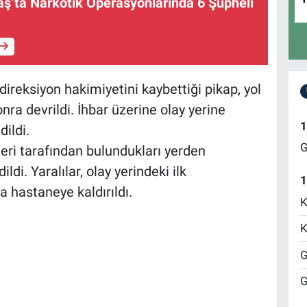
’ta Narkotik Operasyonlarında 6 Şüpheli
direksiyon hakimiyetini kaybettiği pikap, yol
nra devrildi. İhbar üzerine olay yerine
1
dildi.
G
leri tarafından bulundukları yerden
ldi. Yaralılar, olay yerindeki ilk
1
 hastaneye kaldırıldı.
K
K
G
G