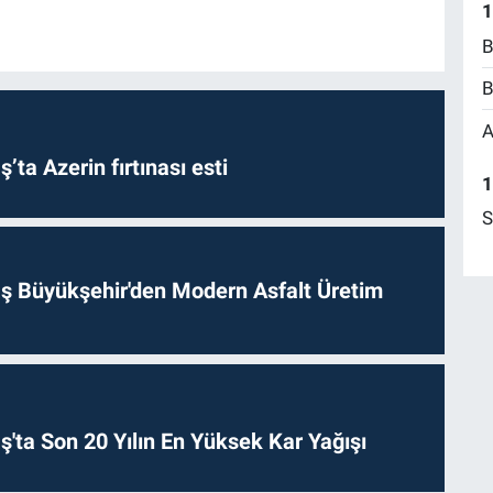
1
B
B
A
a Azerin fırtınası esti
1
S
 Büyükşehir'den Modern Asfalt Üretim
ta Son 20 Yılın En Yüksek Kar Yağışı