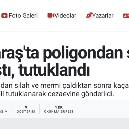
Foto Galeri
Videolar
Yazarlar
ş'ta poligondan s
ı, tutuklandı
an silah ve mermi çaldıktan sonra kaçan,
i tutuklanarak cezaevine gönderildi.
9
1 DK
AŞIM
GÖSTERIM
OKUNMA SÜRESI