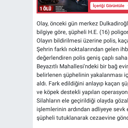
İçeriği Görüntüle
Olay, önceki gün merkez Dulkadiroğlu
bilgiye göre, şüpheli H.E. (16) polig
Olayın bildirilmesi üzerine polis, k
Şehrin farklı noktalarından gelen ihb
değerlendiren polis geniş çaplı saha
Beyazıtlı Mahallesi'ndeki bir bağ ev
belirlenen şüphelinin yakalanması iç
aldı. Fark edildiğini anlayıp kaçan 
ve köpek destekli yapılan operasyon
Silahların ele geçirildiği olayda göza
işlemlerinin ardından adliyeye sevk
şüpheli tutuklanarak cezaevine gönd