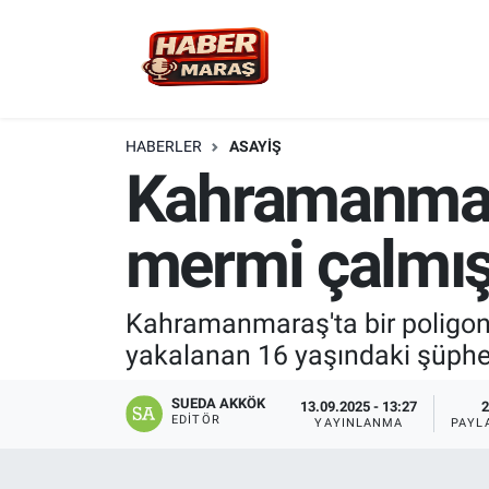
YEREL YÖNETİM
Nöbetçi Eczaneler
GÜNCEL
Hava Durumu
HABERLER
ASAYİŞ
Kahramanmara
BİLİM VE TEKNOLOJİ
Trafik Durumu
mermi çalmışt
KADIN AİLE
Süper Lig Puan Durumu ve Fikstür
SPOR
Tüm Manşetler
Kahramanmaraş'ta bir poligond
yakalanan 16 yaşındaki şüphel
DÜNYA
Son Dakika Haberleri
SUEDA AKKÖK
13.09.2025 - 13:27
2
EKONOMİ
Haber Arşivi
EDITÖR
YAYINLANMA
PAYL
SİYASET