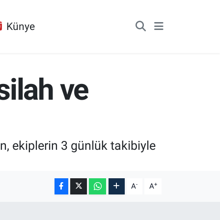
Künye
ilah ve
 ekiplerin 3 günlük takibiyle
-
+
A
A