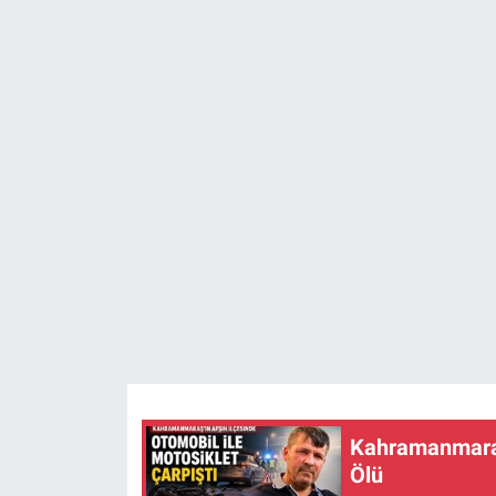
SAĞLIK
YAŞAM
EĞİTİM
ASAYİŞ
MAGAZİN
KÜLTÜR-SANAT
ÇEVRE
Kahramanmaraş’
Ölü