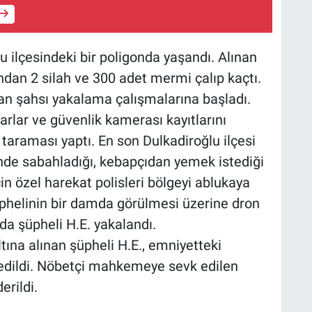
 ilçesindeki bir poligonda yaşandı. Alınan
ondan 2 silah ve 300 adet mermi çalıp kaçtı.
açan şahsı yakalama çalışmalarına başladı.
arlar ve güvenlik kamerası kayıtlarını
 taraması yaptı. En son Dulkadiroğlu ilçesi
inde sabahladığı, kebapçıdan yemek istediği
in özel harekat polisleri bölgeyi ablukaya
şüphelinin bir damda görülmesi üzerine dron
da şüpheli H.E. yakalandı.
ltına alınan şüpheli H.E., emniyetteki
 edildi. Nöbetçi mahkemeye sevk edilen
erildi.