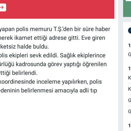
v yapan polis memuru T.Ş.’den bir süre haber
rek ikamet ettiği adrese gitti. Eve giren
1
ketsiz halde buldu.
G
lis ekipleri sevk edildi. Sağlık ekiplerince
rlüğü kadrosunda görev yaptığı öğrenilen
1
tiği belirlendi.
K
koordinesinde inceleme yapılırken, polis
K
ninin belirlenmesi amacıyla adli tıp
G
G
1