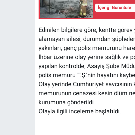
İçeriği Görüntüle
Edinilen bilgilere göre, kentte göre
alamayan ailesi, durumdan şüphelene
yakınları, genç polis memurunu hare
İhbar üzerine olay yerine sağlık ve po
yapılan kontrolde, Asayiş Şube Müdü
polis memuru T.Ş.’nin hayatını kaybet
Olay yerinde Cumhuriyet savcısının 
memurunun cenazesi kesin ölüm nede
kurumuna gönderildi.
Olayla ilgili inceleme başlatıldı.