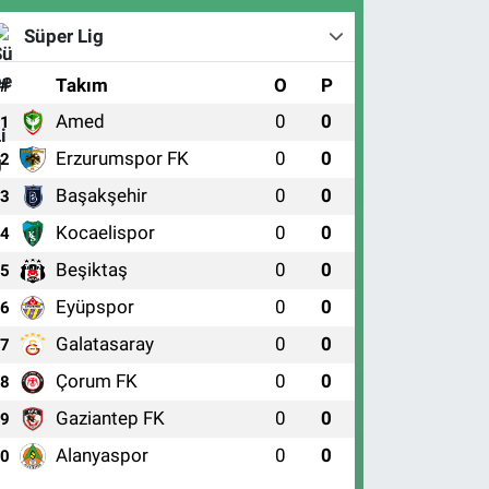
Süper Lig
#
Takım
O
P
Amed
0
0
1
Erzurumspor FK
0
0
2
Başakşehir
0
0
3
Kocaelispor
0
0
4
Beşiktaş
0
0
5
Eyüpspor
0
0
6
Galatasaray
0
0
7
Çorum FK
0
0
8
Gaziantep FK
0
0
9
Alanyaspor
0
0
10