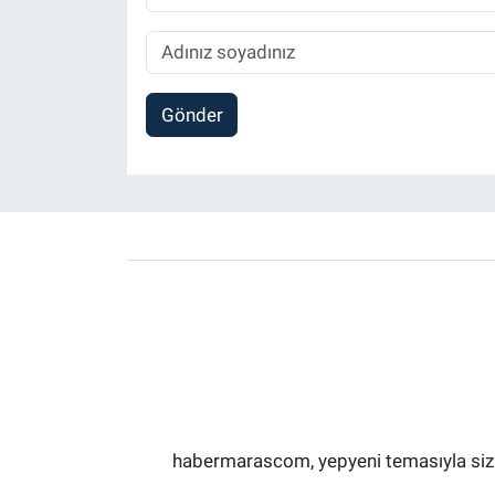
Gönder
habermarascom, yepyeni temasıyla sizler