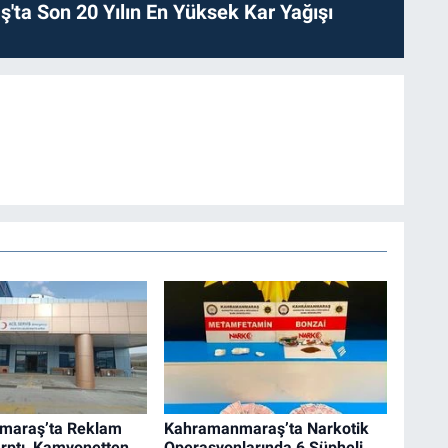
ta Son 20 Yılın En Yüksek Kar Yağışı
maraş’ta Reklam
Kahramanmaraş’ta Narkotik
rptı, Kamyonetten
Operasyonlarında 6 Şüpheli