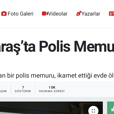
Foto Galeri
Videolar
Yazarlar
ş’ta Polis Memur
bir polis memuru, ikamet ettiği evde öl
7
1 DK
AŞIM
GÖSTERIM
OKUNMA SÜRESI