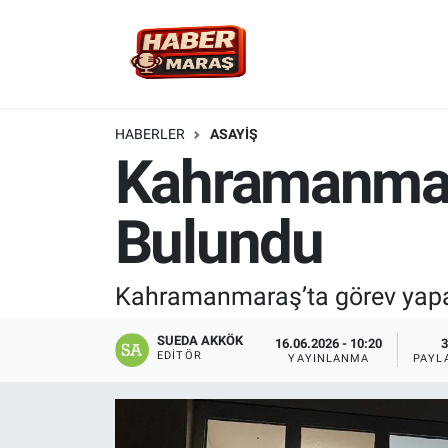
YEREL YÖNETİM
Nöbetçi Eczaneler
GÜNCEL
Hava Durumu
HABERLER
ASAYİŞ
Kahramanmara
BİLİM VE TEKNOLOJİ
Trafik Durumu
Bulundu
KADIN AİLE
Süper Lig Puan Durumu ve Fikstür
SPOR
Tüm Manşetler
Kahramanmaraş’ta görev yapan 
DÜNYA
Son Dakika Haberleri
SUEDA AKKÖK
16.06.2026 - 10:20
3
EDITÖR
YAYINLANMA
PAYL
EKONOMİ
Haber Arşivi
SİYASET