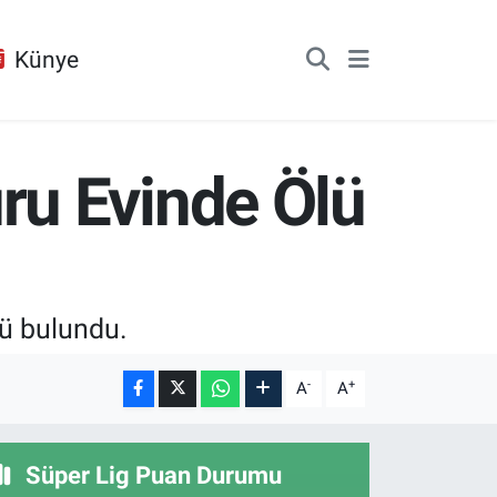
Künye
u Evinde Ölü
ü bulundu.
-
+
A
A
Süper Lig Puan Durumu