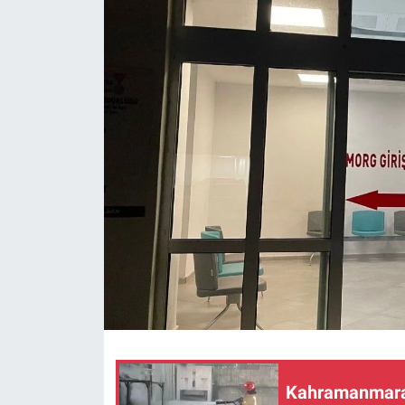
SAĞLIK
YAŞAM
EĞİTİM
ASAYİŞ
MAGAZİN
KÜLTÜR-SANAT
ÇEVRE
Kahramanmaraş