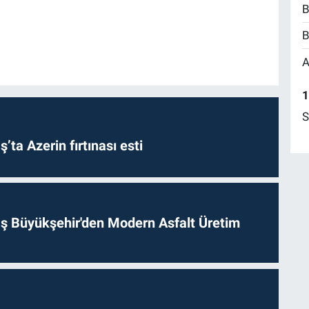
B
B
A
1
S
a Azerin fırtınası esti
 Büyükşehir'den Modern Asfalt Üretim