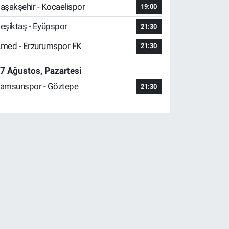
aşakşehir - Kocaelispor
19:00
eşiktaş - Eyüpspor
21:30
med - Erzurumspor FK
21:30
7 Ağustos, Pazartesi
amsunspor - Göztepe
21:30