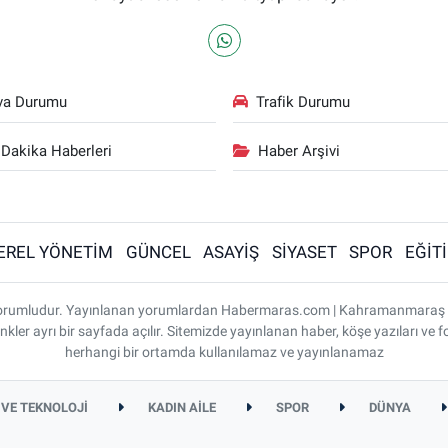
va Durumu
Trafik Durumu
Dakika Haberleri
Haber Arşivi
EREL YÖNETİM
GÜNCEL
ASAYİŞ
SİYASET
SPOR
EĞİT
ı sorumludur. Yayınlanan yorumlardan Habermaras.com | Kahramanmaraş
nkler ayrı bir sayfada açılır. Sitemizde yayınlanan haber, köşe yazıları ve f
herhangi bir ortamda kullanılamaz ve yayınlanamaz
 VE TEKNOLOJİ
KADIN AİLE
SPOR
DÜNYA