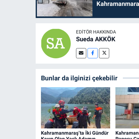
Kahramanmaraş'
EDITÖR HAKKINDA
Sueda AKKÖK
Bunlar da ilginizi çekebilir
Kahramanmaraş’ta İki Gündür
Kahraman
Kayıp Olan Yaşlı Adamın
Panosu Ça