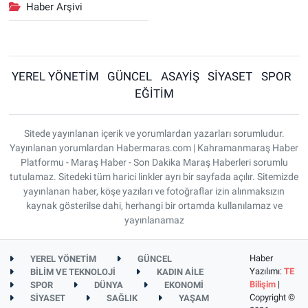
Haber Arşivi
YEREL YÖNETİM
GÜNCEL
ASAYİŞ
SİYASET
SPOR
EĞİTİM
Sitede yayınlanan içerik ve yorumlardan yazarları sorumludur.
Yayınlanan yorumlardan Habermaras.com | Kahramanmaraş Haber
Platformu - Maraş Haber - Son Dakika Maraş Haberleri sorumlu
tutulamaz. Sitedeki tüm harici linkler ayrı bir sayfada açılır. Sitemizde
yayınlanan haber, köşe yazıları ve fotoğraflar izin alınmaksızın
kaynak gösterilse dahi, herhangi bir ortamda kullanılamaz ve
yayınlanamaz
Haber
YEREL YÖNETİM
GÜNCEL
Yazılımı:
TE
BİLİM VE TEKNOLOJİ
KADIN AİLE
Bilişim
|
SPOR
DÜNYA
EKONOMİ
Copyright ©
SİYASET
SAĞLIK
YAŞAM