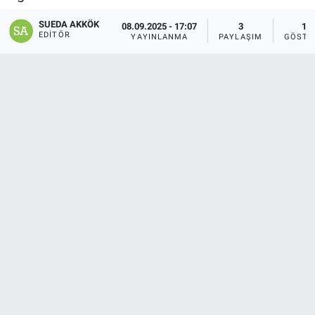
SAĞLIK
SUEDA AKKÖK
08.09.2025 - 17:07
3
11
EDITÖR
YAYINLANMA
PAYLAŞIM
GÖSTE
YAŞAM
EĞİTİM
ASAYİŞ
MAGAZİN
KÜLTÜR-SANAT
ÇEVRE