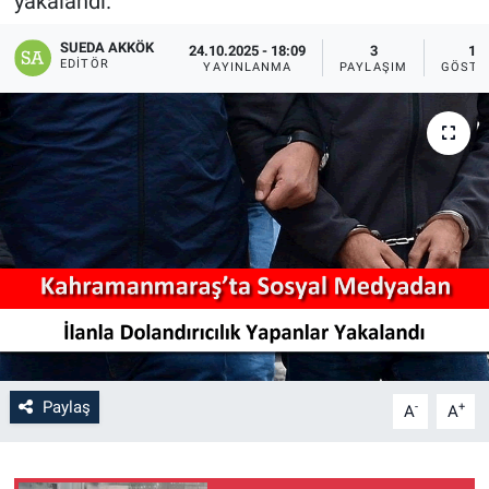
yakalandı.
SAĞLIK
SUEDA AKKÖK
24.10.2025 - 18:09
3
19
EDITÖR
YAYINLANMA
PAYLAŞIM
GÖSTE
YAŞAM
EĞİTİM
ASAYİŞ
MAGAZİN
KÜLTÜR-SANAT
ÇEVRE
Paylaş
-
+
A
A