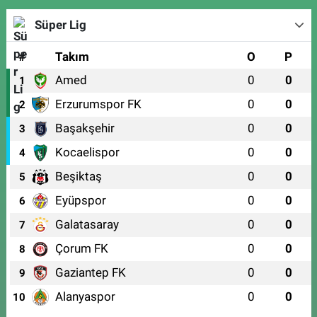
Süper Lig
#
Takım
O
P
Amed
0
0
1
Erzurumspor FK
0
0
2
Başakşehir
0
0
3
Kocaelispor
0
0
4
Beşiktaş
0
0
5
Eyüpspor
0
0
6
Galatasaray
0
0
7
Çorum FK
0
0
8
Gaziantep FK
0
0
9
Alanyaspor
0
0
10