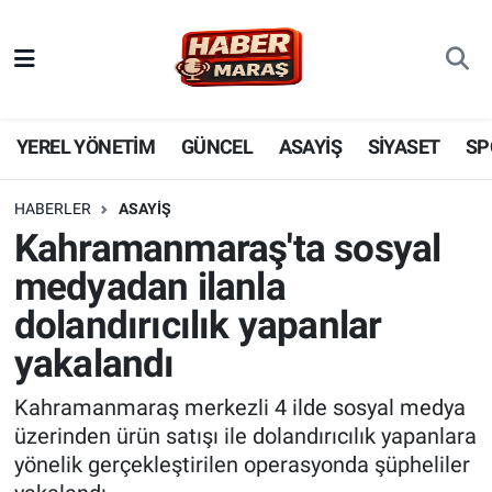
YEREL YÖNETİM
Nöbetçi Eczaneler
GÜNCEL
Hava Durumu
YEREL YÖNETİM
GÜNCEL
ASAYİŞ
SİYASET
SP
BİLİM VE TEKNOLOJİ
Trafik Durumu
HABERLER
ASAYİŞ
Kahramanmaraş'ta sosyal
KADIN AİLE
Süper Lig Puan Durumu ve Fikstür
medyadan ilanla
SPOR
Tüm Manşetler
dolandırıcılık yapanlar
yakalandı
DÜNYA
Son Dakika Haberleri
Kahramanmaraş merkezli 4 ilde sosyal medya
EKONOMİ
Haber Arşivi
üzerinden ürün satışı ile dolandırıcılık yapanlara
yönelik gerçekleştirilen operasyonda şüpheliler
SİYASET