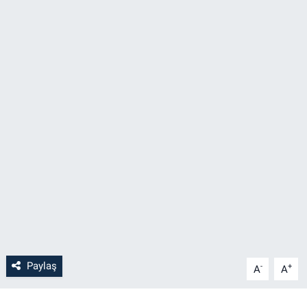
SAĞLIK
YAŞAM
EĞİTİM
ASAYİŞ
MAGAZİN
KÜLTÜR-SANAT
ÇEVRE
Paylaş
-
+
A
A