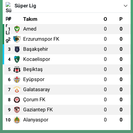
Süper Lig
#
Takım
O
P
Amed
0
0
1
Erzurumspor FK
0
0
2
Başakşehir
0
0
3
Kocaelispor
0
0
4
Beşiktaş
0
0
5
Eyüpspor
0
0
6
Galatasaray
0
0
7
Çorum FK
0
0
8
Gaziantep FK
0
0
9
Alanyaspor
0
0
10