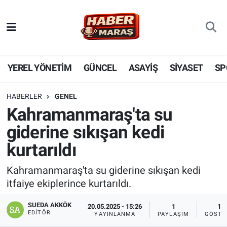
YEREL YÖNETİM
Nöbetçi Eczaneler
GÜNCEL
Hava Durumu
YEREL YÖNETİM
GÜNCEL
ASAYİŞ
SİYASET
SP
BİLİM VE TEKNOLOJİ
Trafik Durumu
HABERLER
GENEL
Kahramanmaraş'ta su
KADIN AİLE
Süper Lig Puan Durumu ve Fikstür
giderine sıkışan kedi
SPOR
Tüm Manşetler
kurtarıldı
DÜNYA
Son Dakika Haberleri
Kahramanmaraş'ta su giderine sıkışan kedi
itfaiye ekiplerince kurtarıldı.
EKONOMİ
Haber Arşivi
SUEDA AKKÖK
20.05.2025 - 15:26
1
10
EDITÖR
YAYINLANMA
PAYLAŞIM
GÖSTE
SİYASET