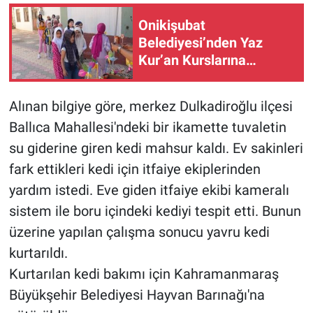
Onikişubat
Belediyesi’nden Yaz
Kur’an Kurslarına
‘Camiler Çiçek Açtı’ ile
anlamlı destek
Alınan bilgiye göre, merkez Dulkadiroğlu ilçesi
Ballıca Mahallesi'ndeki bir ikamette tuvaletin
su giderine giren kedi mahsur kaldı. Ev sakinleri
fark ettikleri kedi için itfaiye ekiplerinden
yardım istedi. Eve giden itfaiye ekibi kameralı
sistem ile boru içindeki kediyi tespit etti. Bunun
üzerine yapılan çalışma sonucu yavru kedi
kurtarıldı.
Kurtarılan kedi bakımı için Kahramanmaraş
Büyükşehir Belediyesi Hayvan Barınağı'na