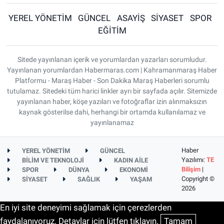
YEREL YÖNETİM
GÜNCEL
ASAYİŞ
SİYASET
SPOR
EĞİTİM
Sitede yayınlanan içerik ve yorumlardan yazarları sorumludur.
Yayınlanan yorumlardan Habermaras.com | Kahramanmaraş Haber
Platformu - Maraş Haber - Son Dakika Maraş Haberleri sorumlu
tutulamaz. Sitedeki tüm harici linkler ayrı bir sayfada açılır. Sitemizde
yayınlanan haber, köşe yazıları ve fotoğraflar izin alınmaksızın
kaynak gösterilse dahi, herhangi bir ortamda kullanılamaz ve
yayınlanamaz
Haber
YEREL YÖNETİM
GÜNCEL
Yazılımı:
TE
BİLİM VE TEKNOLOJİ
KADIN AİLE
Bilişim
|
SPOR
DÜNYA
EKONOMİ
Copyright ©
SİYASET
SAĞLIK
YAŞAM
2026
En iyi site deneyimi sağlamak için çerezlerden
faydalanıyoruz. Detaylar için lütfen tıklayın.
Tamam