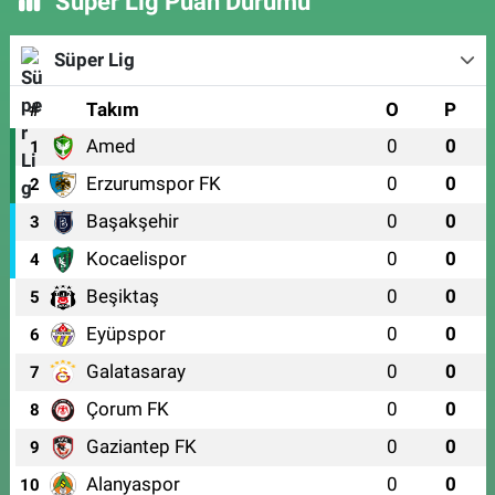
Süper Lig Puan Durumu
Süper Lig
#
Takım
O
P
Amed
0
0
1
Erzurumspor FK
0
0
2
Başakşehir
0
0
3
Kocaelispor
0
0
4
Beşiktaş
0
0
5
Eyüpspor
0
0
6
Galatasaray
0
0
7
Çorum FK
0
0
8
Gaziantep FK
0
0
9
Alanyaspor
0
0
10