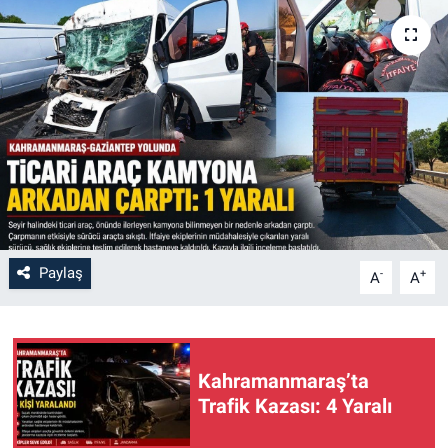
SAĞLIK
YAŞAM
EĞİTİM
ASAYİŞ
MAGAZİN
Paylaş
-
+
A
A
KÜLTÜR-SANAT
ÇEVRE
Kahramanmaraş’ta
Trafik Kazası: 4 Yaralı