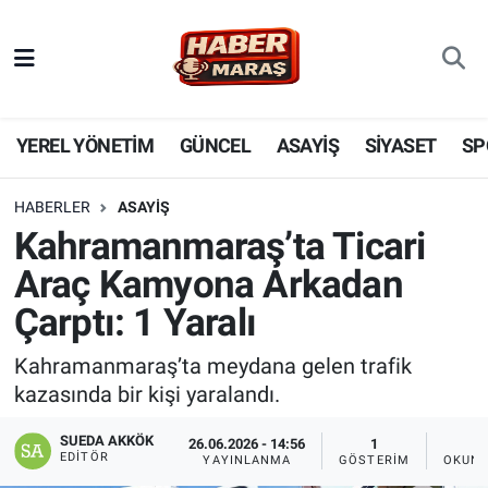
YEREL YÖNETİM
Nöbetçi Eczaneler
GÜNCEL
Hava Durumu
YEREL YÖNETİM
GÜNCEL
ASAYİŞ
SİYASET
SP
BİLİM VE TEKNOLOJİ
Trafik Durumu
HABERLER
ASAYİŞ
Kahramanmaraş’ta Ticari
KADIN AİLE
Süper Lig Puan Durumu ve Fikstür
Araç Kamyona Arkadan
SPOR
Tüm Manşetler
Çarptı: 1 Yaralı
DÜNYA
Son Dakika Haberleri
Kahramanmaraş’ta meydana gelen trafik
kazasında bir kişi yaralandı.
EKONOMİ
Haber Arşivi
SUEDA AKKÖK
26.06.2026 - 14:56
1
EDITÖR
YAYINLANMA
GÖSTERIM
OKUNM
SİYASET