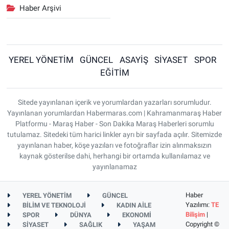
Haber Arşivi
YEREL YÖNETİM
GÜNCEL
ASAYİŞ
SİYASET
SPOR
EĞİTİM
Sitede yayınlanan içerik ve yorumlardan yazarları sorumludur.
Yayınlanan yorumlardan Habermaras.com | Kahramanmaraş Haber
Platformu - Maraş Haber - Son Dakika Maraş Haberleri sorumlu
tutulamaz. Sitedeki tüm harici linkler ayrı bir sayfada açılır. Sitemizde
yayınlanan haber, köşe yazıları ve fotoğraflar izin alınmaksızın
kaynak gösterilse dahi, herhangi bir ortamda kullanılamaz ve
yayınlanamaz
Haber
YEREL YÖNETİM
GÜNCEL
Yazılımı:
TE
BİLİM VE TEKNOLOJİ
KADIN AİLE
Bilişim
|
SPOR
DÜNYA
EKONOMİ
Copyright ©
SİYASET
SAĞLIK
YAŞAM