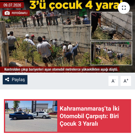
SAĞLIK
YAŞAM
EĞİTİM
ASAYİŞ
MAGAZİN
Paylaş
-
+
A
A
KÜLTÜR-SANAT
ÇEVRE
Kahramanmaraş’ta İki
Otomobil Çarpıştı: Biri
Çocuk 3 Yaralı