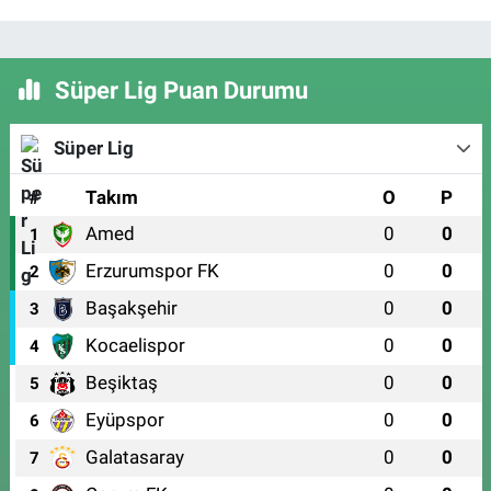
Süper Lig Puan Durumu
Süper Lig
#
Takım
O
P
Amed
0
0
1
Erzurumspor FK
0
0
2
Başakşehir
0
0
3
Kocaelispor
0
0
4
Beşiktaş
0
0
5
Eyüpspor
0
0
6
Galatasaray
0
0
7