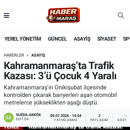
YEREL YÖNETİM
Nöbetçi Eczaneler
GÜNCEL
Hava Durumu
YEREL YÖNETİM
GÜNCEL
ASAYİŞ
SİYASET
SP
BİLİM VE TEKNOLOJİ
Trafik Durumu
HABERLER
ASAYİŞ
Kahramanmaraş’ta Trafik
KADIN AİLE
Süper Lig Puan Durumu ve Fikstür
Kazası: 3’ü Çocuk 4 Yaralı
SPOR
Tüm Manşetler
Kahramanmaraş’ın Onikişubat ilçesinde
kontrolden çıkarak bariyerleri aşan otomobil
DÜNYA
Son Dakika Haberleri
metrelerce yükseklikten aşağı düştü.
EKONOMİ
Haber Arşivi
SUEDA AKKÖK
09.07.2026 - 14:54
2
8
EDITÖR
YAYINLANMA
PAYLAŞIM
GÖSTE
SİYASET