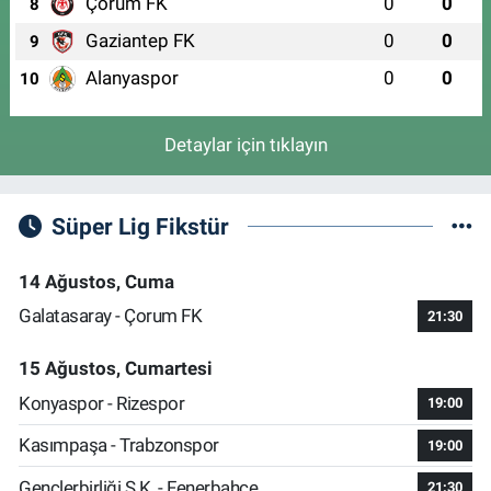
Çorum FK
0
0
8
Gaziantep FK
0
0
9
Alanyaspor
0
0
10
Detaylar için tıklayın
Süper Lig Fikstür
14 Ağustos, Cuma
Galatasaray - Çorum FK
21:30
15 Ağustos, Cumartesi
Konyaspor - Rizespor
19:00
Kasımpaşa - Trabzonspor
19:00
Gençlerbirliği S.K. - Fenerbahçe
21:30