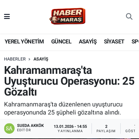
YEREL YÖNETİM
Nöbetçi Eczaneler
GÜNCEL
Hava Durumu
YEREL YÖNETİM
GÜNCEL
ASAYİŞ
SİYASET
SP
BİLİM VE TEKNOLOJİ
Trafik Durumu
HABERLER
ASAYİŞ
Kahramanmaraş'ta
KADIN AİLE
Süper Lig Puan Durumu ve Fikstür
Uyuşturucu Operasyonu: 25
SPOR
Tüm Manşetler
Gözaltı
DÜNYA
Son Dakika Haberleri
Kahramanmaraş'ta düzenlenen uyuşturucu
operasyonunda 25 şüpheli gözaltına alındı.
EKONOMİ
Haber Arşivi
SUEDA AKKÖK
13.01.2026 - 14:55
2
7
EDITÖR
YAYINLANMA
PAYLAŞIM
GÖSTE
SİYASET