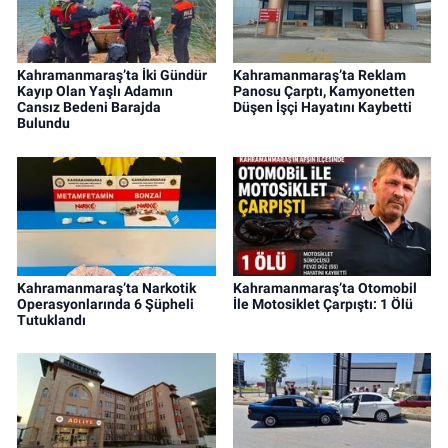
Kahramanmaraş’ta İki Gündür
Kahramanmaraş’ta Reklam
Kayıp Olan Yaşlı Adamın
Panosu Çarptı, Kamyonetten
Cansız Bedeni Barajda
Düşen İşçi Hayatını Kaybetti
Bulundu
Kahramanmaraş’ta Narkotik
Kahramanmaraş’ta Otomobil
Operasyonlarında 6 Şüpheli
İle Motosiklet Çarpıştı: 1 Ölü
Tutuklandı