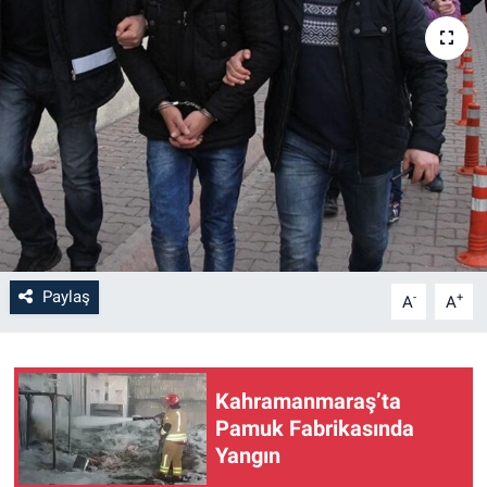
SAĞLIK
YAŞAM
EĞİTİM
ASAYİŞ
MAGAZİN
Paylaş
-
+
A
A
KÜLTÜR-SANAT
ÇEVRE
Kahramanmaraş’ta
Pamuk Fabrikasında
Yangın