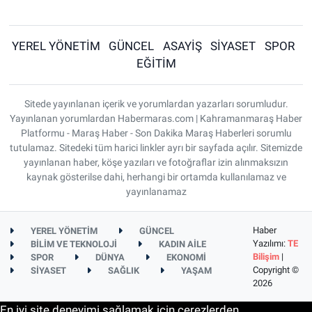
YEREL YÖNETİM
GÜNCEL
ASAYİŞ
SİYASET
SPOR
EĞİTİM
Sitede yayınlanan içerik ve yorumlardan yazarları sorumludur.
Yayınlanan yorumlardan Habermaras.com | Kahramanmaraş Haber
Platformu - Maraş Haber - Son Dakika Maraş Haberleri sorumlu
tutulamaz. Sitedeki tüm harici linkler ayrı bir sayfada açılır. Sitemizde
yayınlanan haber, köşe yazıları ve fotoğraflar izin alınmaksızın
kaynak gösterilse dahi, herhangi bir ortamda kullanılamaz ve
yayınlanamaz
Haber
YEREL YÖNETİM
GÜNCEL
Yazılımı:
TE
BİLİM VE TEKNOLOJİ
KADIN AİLE
Bilişim
|
SPOR
DÜNYA
EKONOMİ
Copyright ©
SİYASET
SAĞLIK
YAŞAM
2026
En iyi site deneyimi sağlamak için çerezlerden