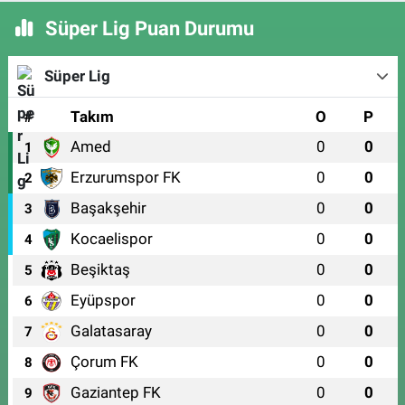
Süper Lig Puan Durumu
Süper Lig
#
Takım
O
P
Amed
0
0
1
Erzurumspor FK
0
0
2
Başakşehir
0
0
3
Kocaelispor
0
0
4
Beşiktaş
0
0
5
Eyüpspor
0
0
6
Galatasaray
0
0
7
Çorum FK
0
0
8
Gaziantep FK
0
0
9