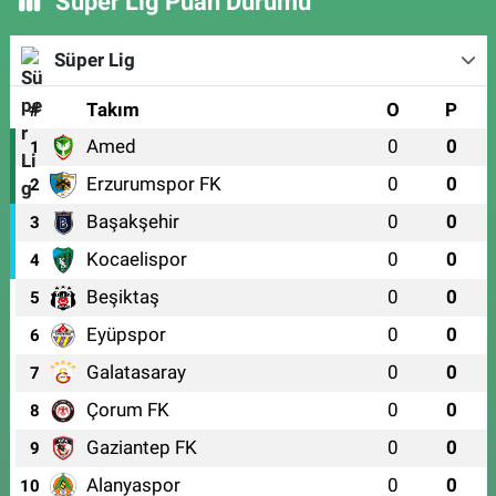
Süper Lig Puan Durumu
Süper Lig
#
Takım
O
P
Amed
0
0
1
Erzurumspor FK
0
0
2
Başakşehir
0
0
3
Kocaelispor
0
0
4
Beşiktaş
0
0
5
Eyüpspor
0
0
6
Galatasaray
0
0
7
Çorum FK
0
0
8
Gaziantep FK
0
0
9
Alanyaspor
0
0
10