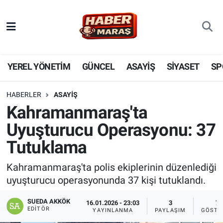
YEREL YÖNETİM
Nöbetçi Eczaneler
GÜNCEL
Hava Durumu
YEREL YÖNETİM
GÜNCEL
ASAYİŞ
SİYASET
SP
BİLİM VE TEKNOLOJİ
Trafik Durumu
HABERLER
ASAYİŞ
Kahramanmaraş'ta
KADIN AİLE
Süper Lig Puan Durumu ve Fikstür
Uyuşturucu Operasyonu: 37
SPOR
Tüm Manşetler
Tutuklama
DÜNYA
Son Dakika Haberleri
Kahramanmaraş'ta polis ekiplerinin düzenlediği
uyuşturucu operasyonunda 37 kişi tutuklandı.
EKONOMİ
Haber Arşivi
SUEDA AKKÖK
16.01.2026 - 23:03
3
7
EDITÖR
YAYINLANMA
PAYLAŞIM
GÖSTE
SİYASET