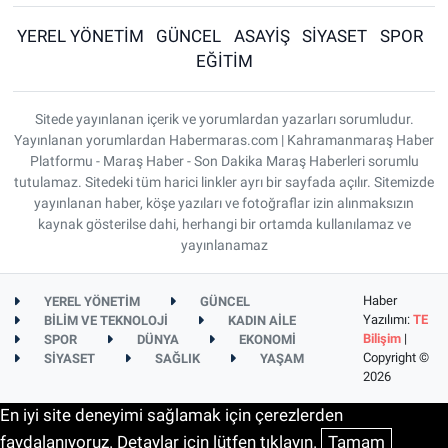
YEREL YÖNETİM
GÜNCEL
ASAYİŞ
SİYASET
SPOR
EĞİTİM
Sitede yayınlanan içerik ve yorumlardan yazarları sorumludur.
Yayınlanan yorumlardan Habermaras.com | Kahramanmaraş Haber
Platformu - Maraş Haber - Son Dakika Maraş Haberleri sorumlu
tutulamaz. Sitedeki tüm harici linkler ayrı bir sayfada açılır. Sitemizde
yayınlanan haber, köşe yazıları ve fotoğraflar izin alınmaksızın
kaynak gösterilse dahi, herhangi bir ortamda kullanılamaz ve
yayınlanamaz
Haber
YEREL YÖNETİM
GÜNCEL
Yazılımı:
TE
BİLİM VE TEKNOLOJİ
KADIN AİLE
Bilişim
|
SPOR
DÜNYA
EKONOMİ
Copyright ©
SİYASET
SAĞLIK
YAŞAM
2026
En iyi site deneyimi sağlamak için çerezlerden
faydalanıyoruz. Detaylar için lütfen tıklayın.
Tamam