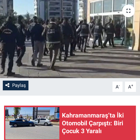
SAĞLIK
YAŞAM
EĞİTİM
ASAYİŞ
MAGAZİN
Paylaş
-
+
A
A
KÜLTÜR-SANAT
ÇEVRE
Kahramanmaraş’ta İki
Otomobil Çarpıştı: Biri
Çocuk 3 Yaralı