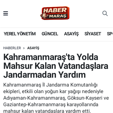
YEREL YÖNETİM
Nöbetçi Eczaneler
GÜNCEL
Hava Durumu
YEREL YÖNETİM
GÜNCEL
ASAYİŞ
SİYASET
SP
BİLİM VE TEKNOLOJİ
Trafik Durumu
HABERLER
ASAYİŞ
Kahramanmaraş'ta Yolda
KADIN AİLE
Süper Lig Puan Durumu ve Fikstür
Mahsur Kalan Vatandaşlara
SPOR
Tüm Manşetler
Jandarmadan Yardım
DÜNYA
Son Dakika Haberleri
Kahramanmaraş İl Jandarma Komutanlığı
ekipleri, etkili olan yoğun kar yağışı nedeniyle
EKONOMİ
Haber Arşivi
Adıyaman-Kahramanmaraş, Göksun-Kayseri ve
Gaziantep-Kahramanmaraş karayollarında
SİYASET
mahsur kalan vatandaşlara yardım etti.