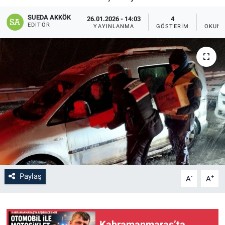
SAĞLIK
SUEDA AKKÖK
26.01.2026 - 14:03
4
EDITÖR
YAYINLANMA
GÖSTERIM
OKUNM
YAŞAM
EĞİTİM
ASAYİŞ
MAGAZİN
KÜLTÜR-SANAT
ÇEVRE
Paylaş
-
+
A
A
Kahramanmaraş’ta