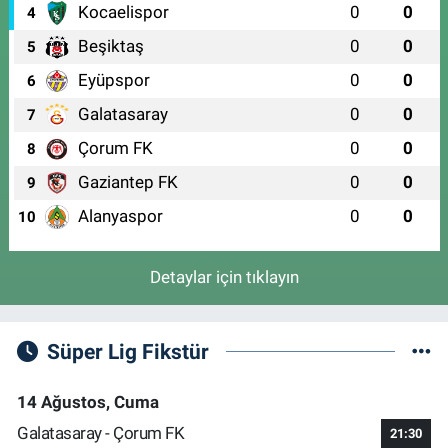
Kocaelispor
0
0
4
Beşiktaş
0
0
5
Eyüpspor
0
0
6
Galatasaray
0
0
7
Çorum FK
0
0
8
Gaziantep FK
0
0
9
Alanyaspor
0
0
10
Detaylar için tıklayın
Süper Lig Fikstür
14 Ağustos, Cuma
Galatasaray - Çorum FK
21:30