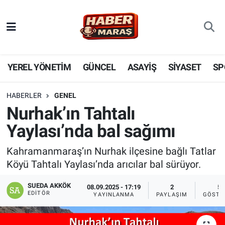
YEREL YÖNETİM
Nöbetçi Eczaneler
GÜNCEL
Hava Durumu
YEREL YÖNETİM
GÜNCEL
ASAYİŞ
SİYASET
SP
BİLİM VE TEKNOLOJİ
Trafik Durumu
HABERLER
GENEL
Nurhak’ın Tahtalı
KADIN AİLE
Süper Lig Puan Durumu ve Fikstür
Yaylası’nda bal sağımı
SPOR
Tüm Manşetler
Kahramanmaraş’ın Nurhak ilçesine bağlı Tatlar
Köyü Tahtalı Yaylası’nda arıcılar bal sürüyor.
DÜNYA
Son Dakika Haberleri
SUEDA AKKÖK
08.09.2025 - 17:19
2
5
EKONOMİ
Haber Arşivi
EDITÖR
YAYINLANMA
PAYLAŞIM
GÖSTE
SİYASET