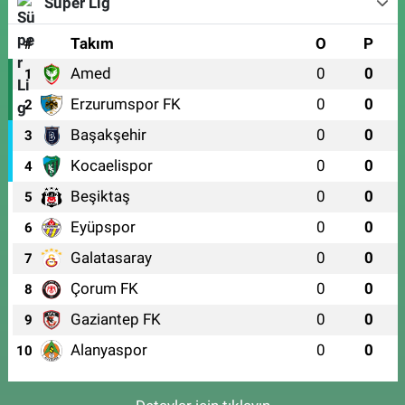
Süper Lig
#
Takım
O
P
Amed
0
0
1
Erzurumspor FK
0
0
2
Başakşehir
0
0
3
Kocaelispor
0
0
4
Beşiktaş
0
0
5
Eyüpspor
0
0
6
Galatasaray
0
0
7
Çorum FK
0
0
8
Gaziantep FK
0
0
9
Alanyaspor
0
0
10