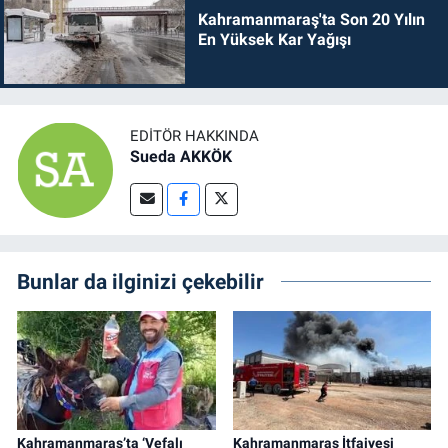
Kahramanmaraş'ta Son 20 Yılın
En Yüksek Kar Yağışı
EDITÖR HAKKINDA
Sueda AKKÖK
Bunlar da ilginizi çekebilir
Kahramanmaraş’ta ‘Vefalı
Kahramanmaraş İtfaiyesi