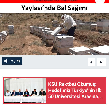
SAĞLIK
YAŞAM
EĞİTİM
ASAYİŞ
MAGAZİN
Paylaş
-
+
A
A
KÜLTÜR-SANAT
ÇEVRE
KSÜ Rektörü Okumuş:
Hedefimiz Türkiye’nin İlk
50 Üniversitesi Arasına
Girmek